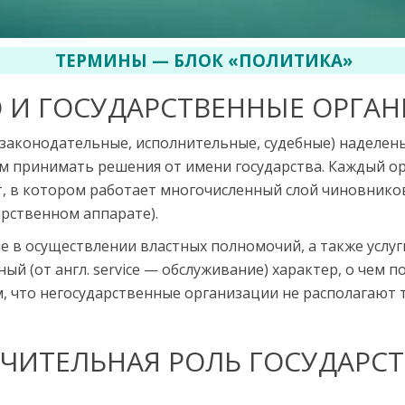
ТЕРМИНЫ — БЛОК «ПОЛИТИКА»
 И ГОСУДАРСТВЕННЫЕ ОРГА
законодательные, исполни­тельные, судебные) наделе
ом принимать решения от имени государства. Каж­дый о
, в котором рабо­тает многочисленный слой чиновнико
арственном аппарате).
 в осуществлении властных полномо­чий, а также услу
й (от англ. service — об­служивание) характер, о чем 
м, что негосударственные организации не располагают
ЧИТЕЛЬНАЯ РОЛЬ ГОСУДАРС