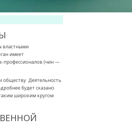
НЫ
ны властными
рган имеет
в-профессионалов (чин —
ги обществу Деятельность
подробнее будет сказано
 таким широким кругом
ТВЕННОЙ