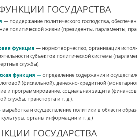
ФУНКЦИИ ГОСУДАРСТВА
я
— поддержание политического господства, обеспечен
ние политической жизни (президенты, парламенты, пра
овая функция
— нормотворчество, организация исполн
ятельности субъектов политической системы (парламен
ертные службы).
ская функция
—
определение содержания и осуществл
логовой (фискальной), денежно-кредитной (монетарной
ие и программирование, социальная защита (финансов
й службы, транспорта и т. д.).
—
выработка и осуществление политики в области образ
 культуры, органы информации и т. д.)
НКЦИИ ГОСУДАРСТВА