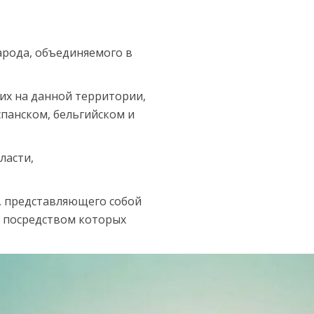
народа, объединяемого в
х на данной террито­рии,
спанском, бельгийском и
ласти,
, представ­ляющего собой
, посредством которых