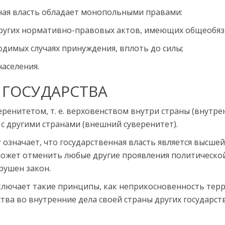
ная власть обладает монополь­ными правами:
других нормативно-правовых актов, имеющих общеобяз
димых случаях принуждения, вплоть до силы;
населения.
 ГОСУДАРСТВА
ренитетом, т. е. вер­ховенством внутри страны (внутре
с другими странами (внешний суверенитет).
т
означает, что государ­ственная власть является высше
 может отменить любые другие про­явления политическо
рушен закон.
лючает такие принципы, как неприкосновенность терр
а во внутренние дела своей страны других государств