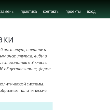
кзамены
практика
контакты
проекты
вход
аки
кий институт, внешние и
ьным институтам, виды и
ществознанию в 9 классе,
 ВПР обществознание, форма
олитической системы.
ообразные политические