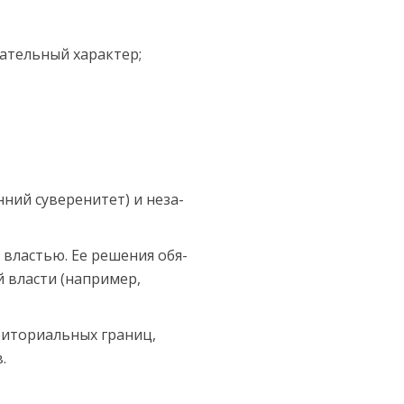
ательный характер;
нний суверенитет) и неза­
й властью.
Ее решения обя­
й власти (например,
иториальных гра­ниц,
.