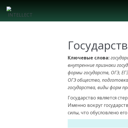
Государств
Ключевые слова:
государ
внутренние признаки госу
формы государств, ОГЭ, ЕГ
ОГЭ общество, подготовка 
государства, виды форм п
Государство является ст
Именно во­круг государст
силы, что обусловлено ег