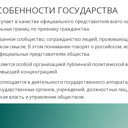
СОБЕННОСТИ ГОСУДАРСТВА
тупает в качестве официаль­ного представителя всего 
ьных границ по признаку гражданства.
ванное сообщество, согражданство людей, проживающи
ком смысле. В этом понима­нии говорят о российском, и
официальных представителях общества.
вляется особой организацией публичной политической в
аивысшей концентрацией.
опло­щается в деятельности государственного аппарата
сударственных ор­ганов, учреждений, должностных лиц
кая власть и управление обществом.