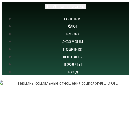
Вкл/Выкл навигацию
главная
блог
теория
экзамены
практика
контакты
проекты
вход