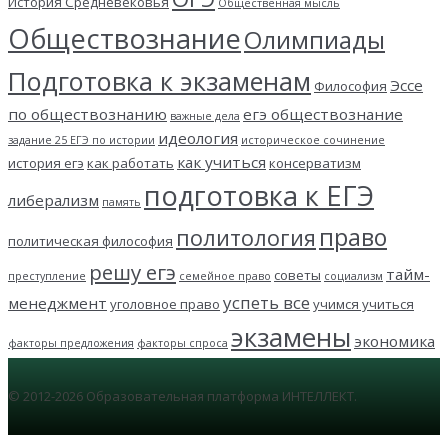
История Средневековья
Общественная мысль
Обществознание
Олимпиады
Подготовка к экзаменам
Эссе
Философия
по обществознанию
егэ обществознание
важные дела
идеология
задание 25 ЕГЭ по истории
историческое сочинение
как учиться
история егэ
как работать
консерватизм
подготовка к ЕГЭ
либерализм
память
право
политология
политическая философия
решу егэ
тайм-
советы
преступление
семейное право
социализм
успеть все
менеджмент
уголовное право
учимся учиться
экзамены
экономика
факторы предложения
факторы спроса
© 2012-2026 Образовательная платформа ИНТЕЛЛЕКТ.