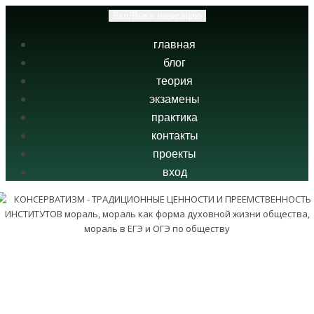
Вкл/Выкл навигацию
главная
блог
теория
экзамены
практика
контакты
проекты
вход