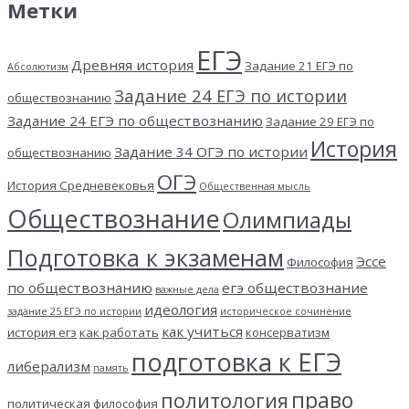
Метки
ЕГЭ
Древняя история
Задание 21 ЕГЭ по
Абсолютизм
Задание 24 ЕГЭ по истории
обществознанию
Задание 24 ЕГЭ по обществознанию
Задание 29 ЕГЭ по
История
Задание 34 ОГЭ по истории
обществознанию
ОГЭ
История Средневековья
Общественная мысль
Обществознание
Олимпиады
Подготовка к экзаменам
Эссе
Философия
по обществознанию
егэ обществознание
важные дела
идеология
задание 25 ЕГЭ по истории
историческое сочинение
как учиться
история егэ
как работать
консерватизм
подготовка к ЕГЭ
либерализм
память
право
политология
политическая философия