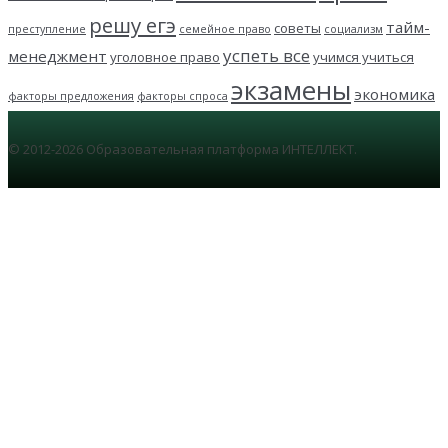
решу егэ
тайм-
советы
преступление
семейное право
социализм
успеть все
менеджмент
уголовное право
учимся учиться
экзамены
экономика
факторы предложения
факторы спроса
© 2012-2026 Образовательная платформа ИНТЕЛЛЕКТ.