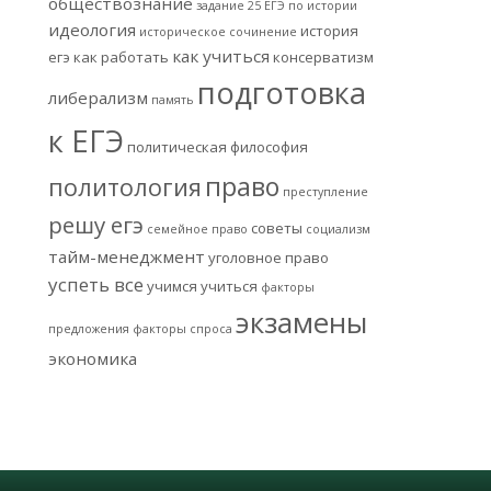
обществознание
задание 25 ЕГЭ по истории
идеология
история
историческое сочинение
как учиться
егэ
как работать
консерватизм
подготовка
либерализм
память
к ЕГЭ
политическая философия
право
политология
преступление
решу егэ
советы
семейное право
социализм
тайм-менеджмент
уголовное право
успеть все
учимся учиться
факторы
экзамены
предложения
факторы спроса
экономика