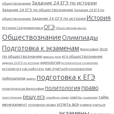
Задание 24 ЕГЭ по истории
обществознанию
Задание 24 ЕГЭ по обществознанию
Задание 29 ЕГЭ по
История
Задание 34 ОГЭ по истории
обществознанию
ОГЭ
История Средневековья
Общественная мысль
Обществознание
Олимпиады
Подготовка к экзаменам
Эссе
Философия
по обществознанию
егэ обществознание
важные дела
идеология
задание 25 ЕГЭ по истории
историческое сочинение
как учиться
история егэ
как работать
консерватизм
подготовка к ЕГЭ
либерализм
память
право
политология
политическая философия
решу егэ
тайм-
советы
преступление
семейное право
социализм
успеть все
менеджмент
уголовное право
учимся учиться
экзамены
экономика