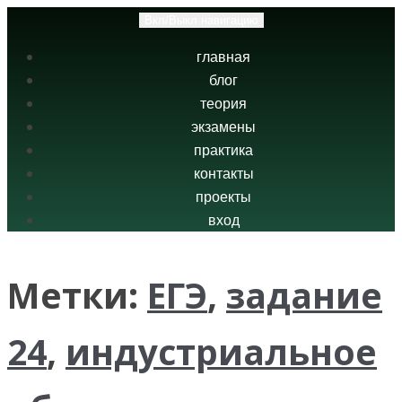
Вкл/Выкл навигацию
главная
блог
теория
экзамены
практика
контакты
проекты
вход
Метки:
ЕГЭ
,
задание
24
,
индустриальное