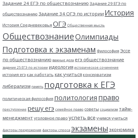
Задание 24 ЕГЭ по обществознанию
Задание 29 ЕГЭ по
История
Задание 34 ОГЭ по истории
обществознанию
ОГЭ
История Средневековья
Общественная мысль
Обществознание
Олимпиады
Подготовка к экзаменам
Эссе
Философия
по обществознанию
егэ обществознание
важные дела
идеология
задание 25 ЕГЭ по истории
историческое сочинение
как учиться
история егэ
как работать
консерватизм
подготовка к ЕГЭ
либерализм
память
право
политология
политическая философия
решу егэ
тайм-
советы
преступление
семейное право
социализм
успеть все
менеджмент
уголовное право
учимся учиться
экзамены
экономика
факторы предложения
факторы спроса