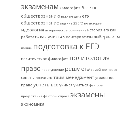
экзаменам
Эссе по
Философия
обществознанию
егэ
важные дела
обществознание
задание 25 ЕГЭ по истории
идеология
история егэ
как
историческое сочинение
как учиться
либерализм
работать
консерватизм
подготовка к ЕГЭ
память
политология
политическая философия
право
решу егэ
преступление
семейное право
тайм-менеджмент
советы
уголовное
социализм
успеть все
право
учимся учиться
факторы
экзамены
предложения
факторы спроса
экономика