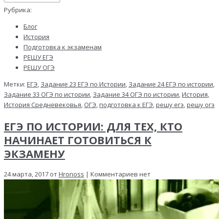
Рубрика:
Блог
История
Подготовка к экзаменам
РЕШУ ЕГЭ
РЕШУ ОГЭ
Метки:
ЕГЭ
,
Задание 23 ЕГЭ по Истории
,
Задание 24 ЕГЭ по истории
,
Задание 33 ОГЭ по истории
,
Задание 34 ОГЭ по истории
,
История
,
История Средневековья
,
ОГЭ
,
подготовка к ЕГЭ
,
решу егэ
,
решу огэ
ЕГЭ ПО ИСТОРИИ: ДЛЯ ТЕХ, КТО
НАЧИНАЕТ ГОТОВИТЬСЯ К
ЭКЗАМЕНУ
24 марта, 2017 от
Hronoss
| Комментариев нет