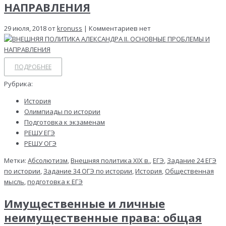
НАПРАВЛЕНИЯ
29 июля, 2018 от
kronuss
| Комментариев нет
ПОДРОБНЕЕ
Рубрика:
История
Олимпиады по истории
Подготовка к экзаменам
РЕШУ ЕГЭ
РЕШУ ОГЭ
Метки:
Абсолютизм
,
Внешняя политика XIX в.
,
ЕГЭ
,
Задание 24 ЕГЭ
по истории
,
Задание 34 ОГЭ по истории
,
История
,
Общественная
мысль
,
подготовка к ЕГЭ
Имущественные и личные
неимущественные права: общая