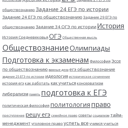
Абсолютизм
Задание 24 ЕГЭ по истории
обществознанию
Задание 24 ЕГЭ по обществознанию
Задание 29 ЕГЭ по
История
Задание 34 ОГЭ по истории
обществознанию
ОГЭ
История Средневековья
Общественная мысль
Обществознание
Олимпиады
Подготовка к экзаменам
Эссе
Философия
по обществознанию
егэ обществознание
важные дела
идеология
задание 25 ЕГЭ по истории
историческое сочинение
как учиться
история егэ
как работать
консерватизм
подготовка к ЕГЭ
либерализм
память
право
политология
политическая философия
решу егэ
тайм-
советы
преступление
семейное право
социализм
успеть все
менеджмент
уголовное право
учимся учиться