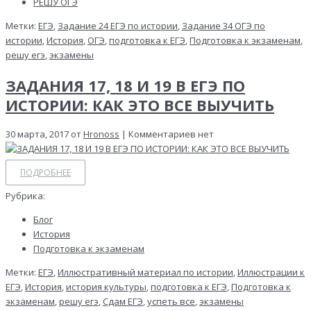
РЕШУ ОГЭ
Метки:
ЕГЭ
,
Задание 24 ЕГЭ по истории
,
Задание 34 ОГЭ по
истории
,
История
,
ОГЭ
,
подготовка к ЕГЭ
,
Подготовка к экзаменам
,
решу егэ
,
экзамены
ЗАДАНИЯ 17, 18 И 19 В ЕГЭ ПО
ИСТОРИИ: КАК ЭТО ВСЕ ВЫУЧИТЬ
30 марта, 2017 от
Hronoss
| Комментариев нет
ПОДРОБНЕЕ
Рубрика:
Блог
История
Подготовка к экзаменам
Метки:
ЕГЭ
,
Иллюстративный материал по истории
,
Иллюстрации к
ЕГЭ
,
История
,
история культуры
,
подготовка к ЕГЭ
,
Подготовка к
экзаменам
,
решу егэ
,
Сдам ЕГЭ
,
успеть все
,
экзамены