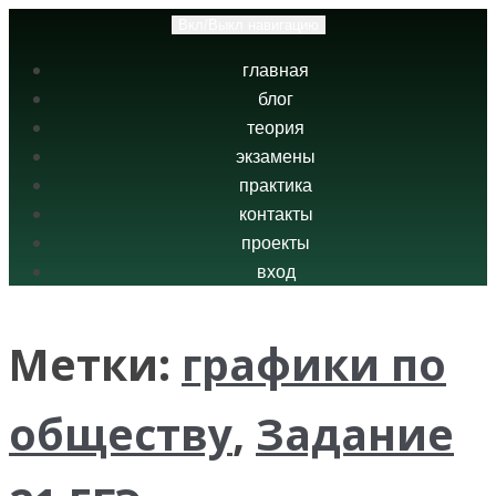
Вкл/Выкл навигацию
главная
блог
теория
экзамены
практика
контакты
проекты
вход
Метки:
графики по
обществу
,
Задание