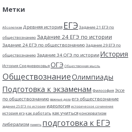
Метки
ЕГЭ
Древняя история
Задание 21 ЕГЭ по
Абсолютизм
Задание 24 ЕГЭ по истории
обществознанию
Задание 24 ЕГЭ по обществознанию
Задание 29 ЕГЭ по
История
Задание 34 ОГЭ по истории
обществознанию
ОГЭ
История Средневековья
Общественная мысль
Обществознание
Олимпиады
Подготовка к экзаменам
Эссе
Философия
по обществознанию
егэ обществознание
важные дела
идеология
задание 25 ЕГЭ по истории
историческое сочинение
как учиться
история егэ
как работать
консерватизм
подготовка к ЕГЭ
либерализм
память