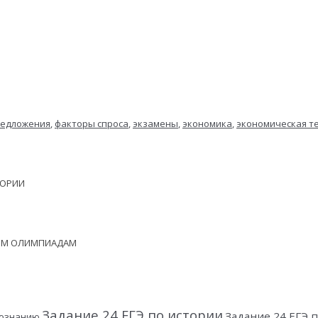
редложения
,
факторы спроса
,
экзамены
,
экономика
,
экономическая т
ЕОРИИ
НЫМ ОЛИМПИАДАМ
Задание 24 ЕГЭ по истории
Задание 24 ЕГЭ
вознанию