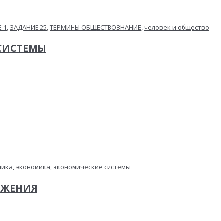
 1
,
ЗАДАНИЕ 25
,
ТЕРМИНЫ ОБЩЕСТВОЗНАНИЕ
,
человек и общество
 СИСТЕМЫ
мика
,
экономика
,
экономические системы
ОЖЕНИЯ