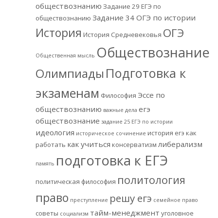
обществознанию
Задание 29 ЕГЭ по
Задание 34 ОГЭ по истории
обществознанию
История
ОГЭ
История Средневековья
Обществознание
Общественная мысль
Подготовка к
Олимпиады
экзаменам
Эссе по
Философия
обществознанию
егэ
важные дела
обществознание
задание 25 ЕГЭ по истории
идеология
история егэ
как
историческое сочинение
как учиться
либерализм
работать
консерватизм
подготовка к ЕГЭ
память
политология
политическая философия
право
решу егэ
преступление
семейное право
тайм-менеджмент
советы
уголовное
социализм