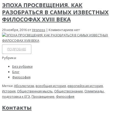
ЭПОХА ПРОСВЕЩЕНИЯ. КАК
РАЗОБРАТЬСЯ В САМЫХ ИЗВЕСТНЫХ
ФИЛОСОФАХ XVIII ВЕКА
29 ноября, 2016 от
Hronoss
| Комментариев нет
ПОДРОБНЕЕ
Рубрика:
Без рубрики
Блог
Философия
Метки:
Абсолютизм
,
всеобщая история
,
европейская история
,
История
,
Общественная мысль
,
Обществознание
,
Олимпиады
,
подготовка к ЕГЭ
,
Просвещение
,
Философия
Контакты