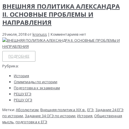
ВНЕШНЯЯ ПОЛИТИКА АЛЕКСАНДРА
II. ОСНОВНЫЕ ПРОБЛЕМЫ И
НАПРАВЛЕНИЯ
29 июля, 2018 от
kronuss
| Комментариев нет
ПОДРОБНЕЕ
Рубрика:
История
Олимпиады по истории
Подготовка к экзаменам
РЕШУ ЕГЭ
РЕШУ ОГЭ
Метки:
Абсолютизм
,
Внешняя политика XIX в.
,
ЕГЭ
,
Задание 24 ЕГЭ
по истории
,
Задание 34 ОГЭ по истории
,
История
,
Общественная
мысль
,
подготовка к ЕГЭ