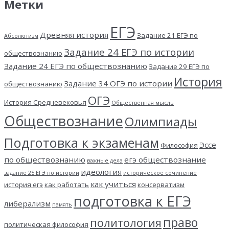
Метки
ЕГЭ
Древняя история
Задание 21 ЕГЭ по
Абсолютизм
Задание 24 ЕГЭ по истории
обществознанию
Задание 24 ЕГЭ по обществознанию
Задание 29 ЕГЭ по
История
Задание 34 ОГЭ по истории
обществознанию
ОГЭ
История Средневековья
Общественная мысль
Обществознание
Олимпиады
Подготовка к экзаменам
Эссе
Философия
по обществознанию
егэ обществознание
важные дела
идеология
задание 25 ЕГЭ по истории
историческое сочинение
как учиться
история егэ
как работать
консерватизм
подготовка к ЕГЭ
либерализм
память
право
политология
политическая философия