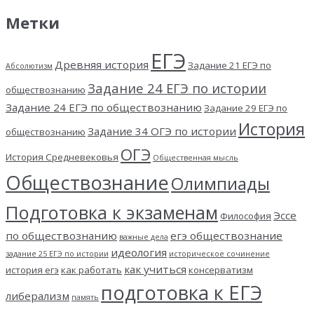
Метки
ЕГЭ
Древняя история
Задание 21 ЕГЭ по
Абсолютизм
Задание 24 ЕГЭ по истории
обществознанию
Задание 24 ЕГЭ по обществознанию
Задание 29 ЕГЭ по
История
Задание 34 ОГЭ по истории
обществознанию
ОГЭ
История Средневековья
Общественная мысль
Обществознание
Олимпиады
Подготовка к экзаменам
Эссе
Философия
по обществознанию
егэ обществознание
важные дела
идеология
задание 25 ЕГЭ по истории
историческое сочинение
как учиться
история егэ
как работать
консерватизм
подготовка к ЕГЭ
либерализм
память