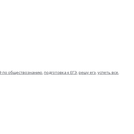
ГЭ по обществознанию
,
подготовка к ЕГЭ
,
решу егэ
,
успеть все
,