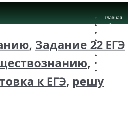
главная
блог
теория
нанию
,
Задание 22 ЕГЭ
экзамены
практика
контакты
бществознанию
,
проекты
вход
товка к ЕГЭ
,
решу