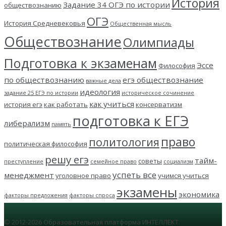
История
Задание 34 ОГЭ по истории
обществознанию
ОГЭ
История Средневековья
Общественная мысль
Обществознание
Олимпиады
Подготовка к экзаменам
Эссе
Философия
по обществознанию
егэ обществознание
важные дела
идеология
задание 25 ЕГЭ по истории
историческое сочинение
как учиться
история егэ
как работать
консерватизм
подготовка к ЕГЭ
либерализм
память
право
политология
политическая философия
решу егэ
тайм-
советы
преступление
семейное право
социализм
успеть все
менеджмент
уголовное право
учимся учиться
экзамены
экономика
факторы предложения
факторы спроса
© 2012-2026 Образовательная платформа ИНТЕЛЛЕКТ.