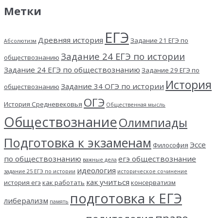
Метки
ЕГЭ
Древняя история
Задание 21 ЕГЭ по
Абсолютизм
Задание 24 ЕГЭ по истории
обществознанию
Задание 24 ЕГЭ по обществознанию
Задание 29 ЕГЭ по
История
Задание 34 ОГЭ по истории
обществознанию
ОГЭ
История Средневековья
Общественная мысль
Обществознание
Олимпиады
Подготовка к экзаменам
Эссе
Философия
по обществознанию
егэ обществознание
важные дела
идеология
задание 25 ЕГЭ по истории
историческое сочинение
как учиться
история егэ
как работать
консерватизм
подготовка к ЕГЭ
либерализм
память