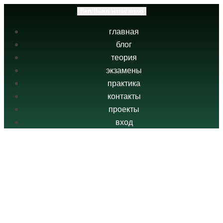
Вкл/Выкл навигацию
главная
блог
теория
экзамены
практика
контакты
проекты
вход