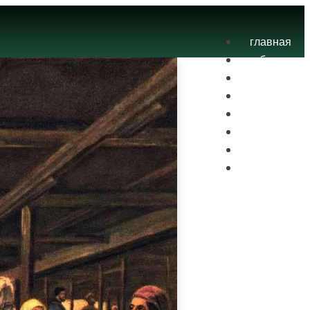
главная
блог
теория
экзамены
практика
контакты
проекты
вход