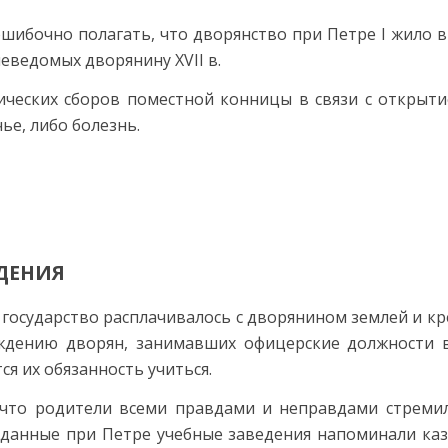
шибочно полагать, что дворянство при Петре I жило 
еведомых дворянину XVII в.
ических сборов поместной конницы в связи с открыт
ье, либо болезнь.
ДЕНИЯ
государство расплачивалось с дворянином землей и кр
аждению дворян, занимавших офицерские должности 
я их обязанность учиться.
 что родители всеми правдами и неправдами стремил
озданные при Петре учебные заведения напоминали ка