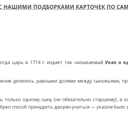
М С НАШИМИ ПОДБОРКАМИ КАРТОЧЕК ПО С
гда царь в 1714 г.
издает так называемый
Указ о е
ение делилось равными долями между сыновьями, пр
ь только одному сыну (не обязательно старшему), а о
изобрел способ принудить дворян учиться — указом был