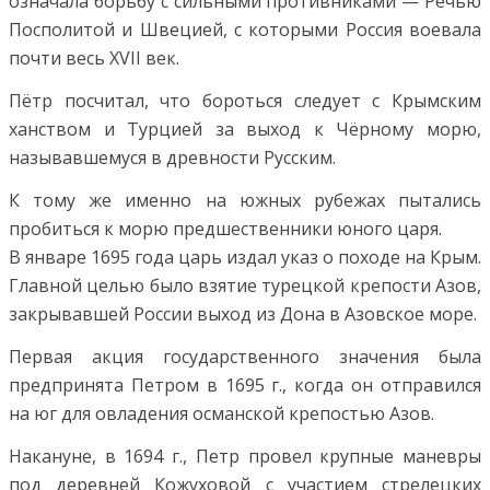
означала борьбу с сильными противниками — Речью
Посполитой и Швецией, с которыми Россия воевала
почти весь XVII век.
Пётр посчитал, что бороться следует с Крымским
ханством и Турцией за выход к Чёрному морю,
называвшемуся в древности Русским.
К тому же именно на южных рубежах пытались
пробиться к морю предшественники юного царя.
В январе 1695 года царь издал указ о походе на Крым.
Главной целью было взятие турецкой крепости Азов,
закрывавшей России выход из Дона в Азовское море.
Первая акция государственного значения была
предпринята Петром в 1695 г.,
когда он отправился
на юг для овладения османской крепостью Азов.
Накануне, в 1694 г., Петр провел крупные маневры
под деревней Кожуховой с участием стрелецких