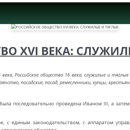
О XVI ВЕКА: СЛУЖИЛ
6 века, Российское общество 16 века, служилые и тяглые
орянство, посадские, посад, ремесленники, купцы, кресть
ла последователь­но проведена Иваном III, а затем В
ое, с единым законодательством, с аппаратом управ