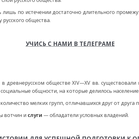
лои русского об­щества.
 лишь по истечении достаточно длительного промежут
 русского общества.
УЧИСЬ С НАМИ В ТЕЛЕГРАМЕ
в древнерусском обществе XIV—XV вв. существовали г
социальные общности, на которые делилось население
количество мелких групп, от­личавшихся друг от друга 
ы вотчин и
слуги
— обладатели условных владений.
ИСТОРИИ ДЛЯ УСПЕШНОЙ ПОДГОТОВКИ К О