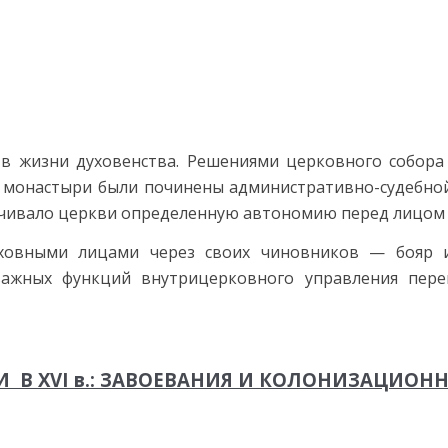
жизни духовенства. Решениями церковного собора 1
и монастыри были почи­нены административно-судебно
чивало церкви определенную автономию пе­ред лицом 
овными лицами через своих чиновни­ков — бояр и
важных функций внутрицерковного управления пере
 В XVI в.: ЗАВОЕВАНИЯ И КОЛОНИЗАЦИОН