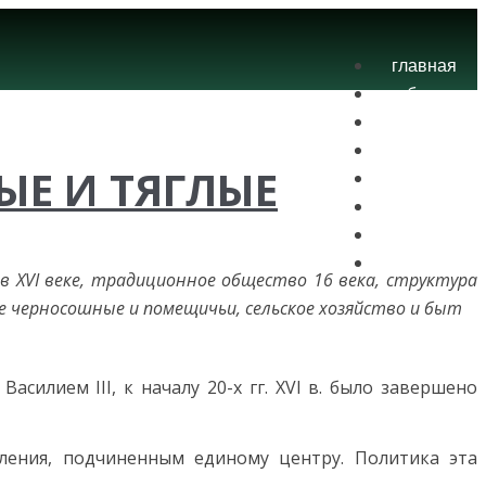
главная
блог
теория
экзамены
ЫЕ И ТЯГЛЫЕ
практика
контакты
проекты
вход
 в XVI веке, традиционное общество 16 века, структура
яне черносошные и помещичьи, сельское хозяйство и быт
асилием III, к началу 20-х гг. XVI в. было завершено
­ления, подчиненным единому центру. Политика эта