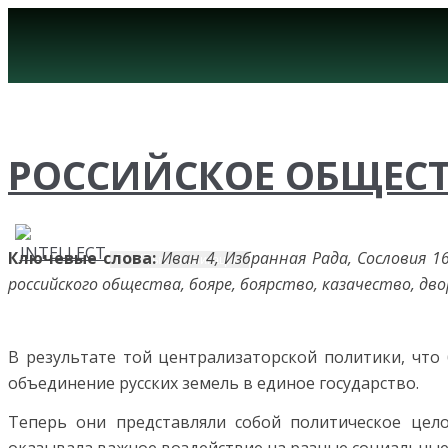
РОССИЙСКОЕ ОБЩЕСТВ
Ключевые слова:
Иван 4, Избранная Рада, Сословия 1
Вкл/Выкл навигацию
российского общества, бояре, боярство, казачество, дв
В результате той централизаторской политики, что бы
объединение русских земель в единое государство.
Теперь они представляли собой полити­ческое цел