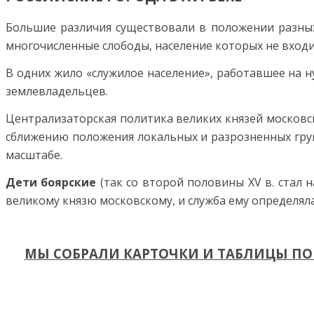
Большие различия существовали в положении разных 
многочисленные слободы, население которых не входи
В одних жило «служилое население», работавшее на н
землевладельцев.
Централизаторская политика великих князей московск
сближению положения ло­кальных и разрозненных гру
масштабе.
Дети боярские
(так со второй половины XV в. стал
великому князю московскому, и служба ему опреде­лял
МЫ СОБРАЛИ КАРТОЧКИ И ТАБЛИЦЫ ПО