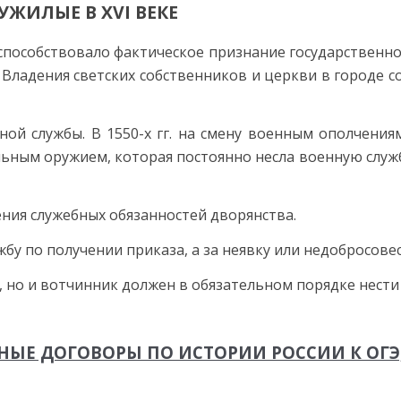
УЖИЛЫЕ В XVI ВЕКЕ
способствовало фактическое признание государственн
 Владения светских собственников и церкви в городе 
й служ­бы. В 1550-х гг. на смену военным ополчения
ным оружием, которая посто­янно несла военную службу
ения служебных обязанностей дворянства.
ужбу по получении приказа, а за неявку или недобросове
 но и вотчинник должен в обязательном порядке не­сти 
ЫЕ ДОГОВОРЫ ПО ИСТОРИИ РОССИИ К ОГЭ