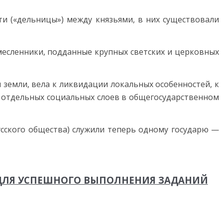
ти («дельницы») между князьями, в них существовали
месленники, подданные крупных свет­ских и церковных
земли, вела к лик­видации локальных особенностей, к
 отдельных социальных слоев в обще­государственном
сского общества) служили теперь одному госу­дарю —
 ДЛЯ УСПЕШНОГО ВЫПОЛНЕНИЯ ЗАДАНИЙ