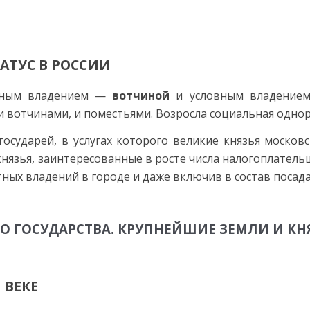
АТУС В РОССИИ
енным владением —
вотчиной
и услов­ным владени
 вотчи­нами, и поместьями. Возросла социальная однор
сударей, в услугах которого великие князья москов­с
е князья, заин­тересованные в росте числа налогоплате
стных владений в городе и даже включив в состав поса
О ГОСУДАРСТВА. КРУПНЕЙШИЕ ЗЕМЛИ И КН
 ВЕКЕ