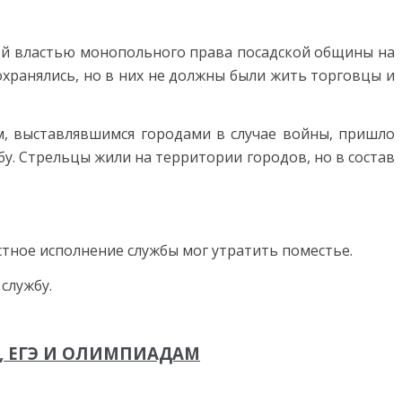
ой вла­стью монопольного права посадской общины на
сохранялись, но в них не должны были жить торговцы и
м, выставляв­шимся городами в случае войны, пришло
. Стрельцы жили на территории го­родов, но в состав
стное исполнение службы мог ут­ратить поместье.
службу.
, ЕГЭ И ОЛИМПИАДАМ