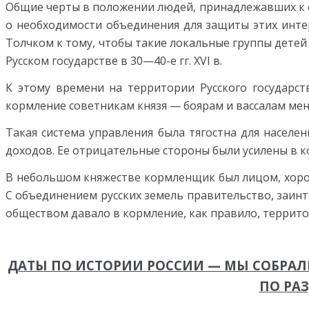
Общие черты в положении людей, принадлежавших к о
о необходимости объеди­нения для защиты этих инте
Толчком к тому, чтобы такие локальные группы де­тей
Русском государстве в 30—40-е гг. XVI в.
К этому времени на территории Русского государст
кормление советникам князя — боярам и вассалам мен
Такая система управления была тягостна для населе
доходов. Ее отрицательные сто­роны были усилены в к
В небольшом княжестве кормлен­щик был лицом, хорош
С объединением русских земель правительство, заинте
обществом давало в кормление, как правило, террито
ДАТЫ ПО ИСТОРИИ РОССИИ — МЫ СОБРАЛИ
ПО РА