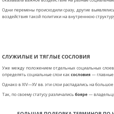
оказывала важное воздействие на разные социальные с
Одни перемены происходили сразу, другие выявлялись
воздействия такой политики на внутреннюю структуру
СЛУЖИЛЫЕ И ТЯГЛЫЕ СОСЛОВИЯ
Уже между положением отдельных социальных слоев 
определять социальные слои как
сословия
— главные 
Однако в XIV—XV вв. эти слои распадались на большое 
Так, по своему статусу различались
бояре
— владель­ц
БОЛЬШАЯ ПОДБОРКА ТЕРМИНОВ ПО 