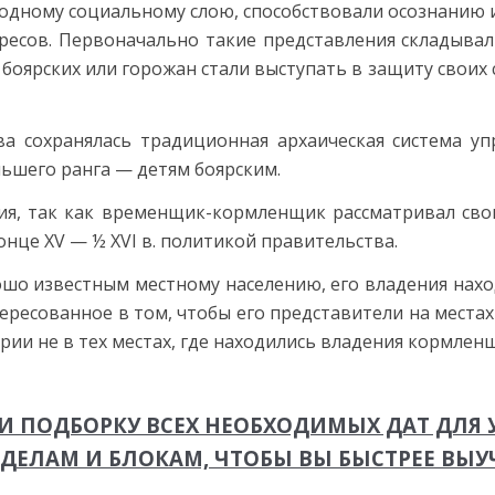
дному соци­альному слою, способствовали осознанию и
ресов. Первоначально такие представления складывали
 боярских или горожан стали выступать в защиту своих 
ва сохранялась традиционная архаическая система 
ьшего ранга — детям боярским.
ния, так как вре­менщик-кормленщик рассматривал сво
онце XV — ½ XVI в. политикой правительства.
о известным местному населению, его владения наход
­ресованное в том, чтобы его представители на местах
рии не в тех местах, где находились владения кормлен
 ПОДБОРКУ ВСЕХ НЕОБХОДИМЫХ ДАТ ДЛЯ У
ЗДЕЛАМ И БЛОКАМ, ЧТОБЫ ВЫ БЫСТРЕЕ ВЫУ