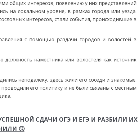
ми общих интере­сов, появлению у них представлений
сь на локальном уровне, в рамках города или уезда.
со­словных интересов, стали события, происходившие в
управления с помощью раздачи городов и волостей в
ю должность наместни­ка или волостеля как источник
ились неподалеку, здесь жили его соседи и знакомые.
 проводи­ли его политику и не были связаны с местным
щика.
СПЕШНОЙ СДАЧИ ОГЭ И ЕГЭ И РАЗБИЛИ ИХ
ЧИЛИ 🙂