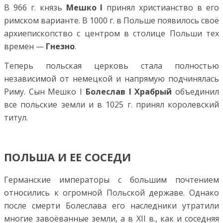
В 966 г. князь
Мешко I
принял христианство в его
римском варианте. В 1000 г. в Польше появилось своё
архиепископство с центром в столице Польши тех
времен —
Гнезно
.
Теперь польская церковь стала полностью
независимой от немецкой и напрямую подчинялась
Риму. Сын Мешко I
Болеслав I Храбрый
объединил
все польские земли и в 1025 г. принял королевский
титул.
ПОЛЬША И ЕЕ СОСЕДИ
Германские императоры с большим почтением
относились к огромной Польской державе. Однако
после смерти Болеслава его наследники утратили
многие завоёванные земли, а в XII в., как и соседняя