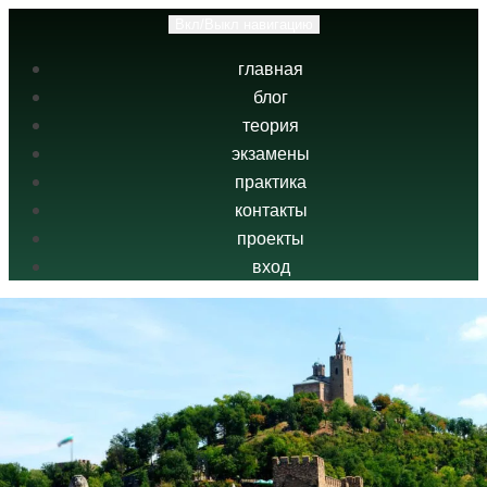
Вкл/Выкл навигацию
главная
блог
теория
экзамены
практика
контакты
проекты
вход