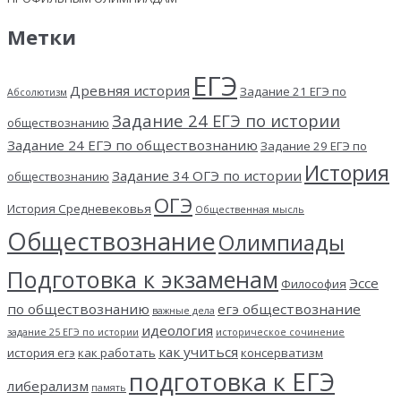
Метки
ЕГЭ
Древняя история
Задание 21 ЕГЭ по
Абсолютизм
Задание 24 ЕГЭ по истории
обществознанию
Задание 24 ЕГЭ по обществознанию
Задание 29 ЕГЭ по
История
Задание 34 ОГЭ по истории
обществознанию
ОГЭ
История Средневековья
Общественная мысль
Обществознание
Олимпиады
Подготовка к экзаменам
Эссе
Философия
по обществознанию
егэ обществознание
важные дела
идеология
задание 25 ЕГЭ по истории
историческое сочинение
как учиться
история егэ
как работать
консерватизм
подготовка к ЕГЭ
либерализм
память