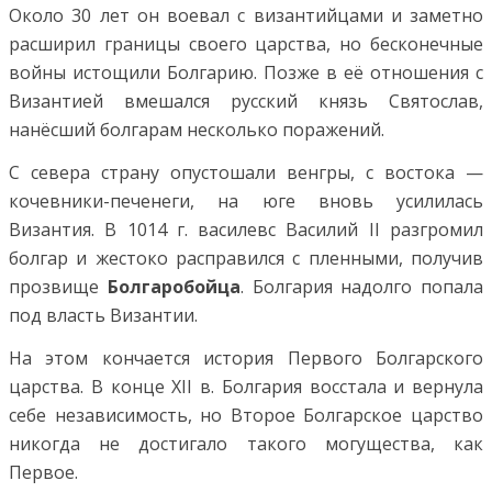
Около 30 лет он воевал с византийцами и заметно
расширил границы своего царства, но бесконечные
войны истощили Болгарию. Позже в её отношения с
Византией вмешался русский князь Святослав,
нанёсший болгарам несколько поражений.
С севера страну опустошали венгры, с востока —
кочевники-печенеги, на юге вновь усилилась
Византия. В 1014 г. василевс Василий II разгромил
болгар и жестоко расправился с пленными, получив
прозвище
Болгаробойца
. Болгария надолго попала
под власть Византии.
На этом кончается история Первого Болгарского
царства. В конце XII в. Болгария восстала и вернула
себе независимость, но Второе Болгарское царство
никогда не достигало такого могущества, как
Первое.