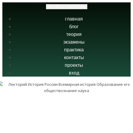
Вкл/Выкл навигацию
главная
блог
теория
экзамены
практика
контакты
проекты
вход