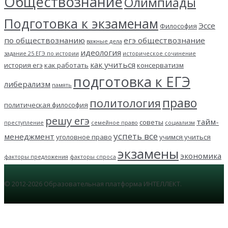
Обществознание
Олимпиады
Подготовка к экзаменам
Эссе
Философия
по обществознанию
егэ обществознание
важные дела
идеология
задание 25 ЕГЭ по истории
историческое сочинение
как учиться
история егэ
как работать
консерватизм
подготовка к ЕГЭ
либерализм
память
право
политология
политическая философия
решу егэ
тайм-
советы
преступление
семейное право
социализм
успеть все
менеджмент
уголовное право
учимся учиться
экзамены
экономика
факторы предложения
факторы спроса
© 2012-2026 Образовательная платформа ИНТЕЛЛЕКТ.