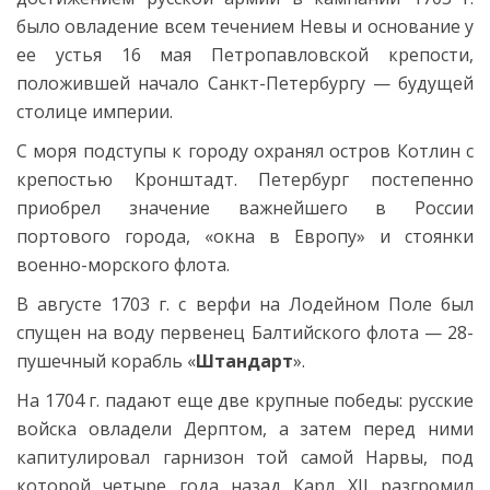
было овладение всем течением Невы и основание у
ее устья 16 мая Петропавловской крепости,
положившей начало Санкт-Петербургу — будущей
столице империи.
С моря подступы к городу охранял остров Котлин с
крепостью Кронштадт. Петербург постепенно
приобрел значение важнейшего в России
портового города, «окна в Европу» и стоянки
военно-морского флота.
В августе 1703 г. с верфи на Лодейном Поле был
спущен на воду первенец Балтийского флота — 28-
пушечный корабль «
Штандарт
».
На 1704 г. падают еще две крупные победы: русские
войска овладели Дерптом, а затем перед ними
капитулировал гарнизон той самой Нарвы, под
которой четыре года назад Карл XII разгромил