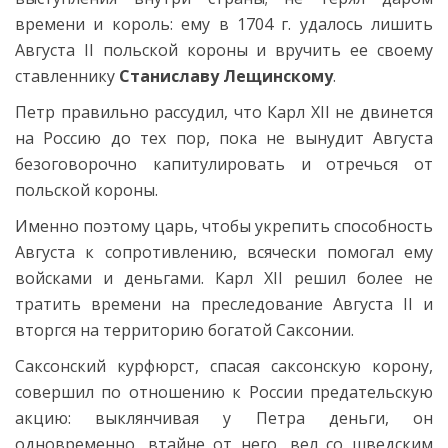
времени и король: ему в 1704 г. удалось лишить
Августа II польской короны и вручить ее своему
ставленнику
Станиславу Лещинскому
.
Петр правильно рассудил, что Карл XII не двинется
на Россию до тех пор, пока не вынудит Августа
безоговорочно капитулировать и отречься от
польской короны.
Именно поэтому царь, чтобы укрепить способность
Августа к сопротивлению, всячески помогал ему
войсками и деньгами. Карл XII решил более не
тратить времени на преследование Августа II и
вторгся на территорию богатой Саксонии.
Саксонский курфюрст, спасая саксонскую корону,
совершил по отношению к России предательскую
акцию: выклянчивая у Петра деньги, он
одновременно, втайне от него, вел со шведским