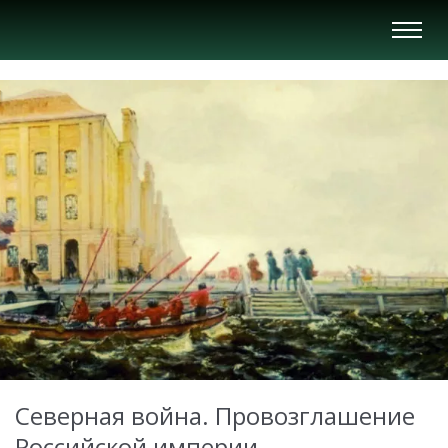
Вкл/
Выкл
нави
Северная война. Провозглашение
Российской империи