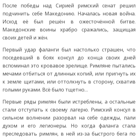
После победы над Сирией римский сенат решил
подчинить себе Македонию. Началась новая война.
Исход её был решён в ожесточённой битве.
Македонские воины храбро сражались, защищая
своих детей и жён.
Первый удар фаланги был настолько страшен, что
поседевший в боях консул до конца своих дней
вспоминал это кровавое зрелище. Римляне пытались
мечами отбиться от длинных копий, или пригнуть их
к земле щитами, или оттолкнуть в сторону, схватив
голыми руками. Всё было тщетно…
Первые ряды римлян были истреблены, а остальные
стали отступать к своему лагерю. Римский консул в
сильном волнении разорвал на себе одежды, пали
духом и его легионеры. Но когда фаланга стала
преследовать римлян, в ней из-за быстрого бега по