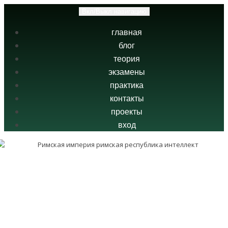
Вкл/Выкл навигацию
главная
блог
теория
экзамены
практика
контакты
проекты
вход