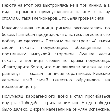
Пехота на этот раз выстроилась не в три линии, а в
виде огромного прямоугольника: плечом к плечу
стояли 80 тысяч легионеров. Это была грозная сила!
Малочисленная конница римлян располагалась по
бокам. Ганнибал предвидел, что натиск легионов его
войску не сдержать. Поэтому он построил 40 тысяч
своей пехоты полумесяцем, обращённым к
противнику выпуклой стороной. Лучшие части
пехоты и конницы стояли по краям полумесяца.
«Благодарите богов, что они завлекли римлян на эту
равнину», — сказал Ганнибал соратникам. Римские
легионы всей своей тяжестью обрушились на
вражеский центр.
Полумесяц карфагенского войска стал прогибаться
внутрь. «Победа!» — кричали римляне. Но до победы
было далеко. Вихрем налетели на римлян испанские,