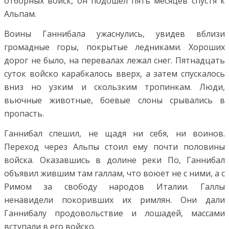
отборных войск, он подошёл пять месяцев спустя к
Альпам.
Воины Ганнибала ужаснулись, увидев вблизи
громадные горы, покрытые ледниками. Хороших
дорог не было, на перевалах лежал снег. Пятнадцать
суток войско карабкалось вверх, а затем спускалось
вниз но узким и скользким тропинкам. Люди,
вьючные животные, боевые слоны срывались в
пропасть.
Ганнибал спешил, не щадя ни себя, ни воинов.
Переход через Альпы стоил ему почти половины
войска. Оказавшись в долине реки По, Ганнибал
объявил жившим там галлам, что воюет не с ними, а с
Римом за свободу народов Италии. Галлы
ненавидели покоривших их римлян. Они дали
Ганнибалу продовольствие и лошадей, массами
вступали в его войско.