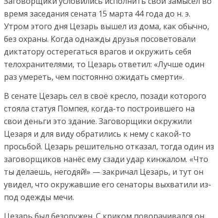
Заговорщики условились исполнить свой замысел во
время заседания сената 15 марта 44 года до н. э.
Утром этого дня Цезарь вышел из дома, как обычно,
без охраны. Когда однажды друзья посоветовали
диктатору остерегаться врагов и окружить себя
телохранителями, то Цезарь ответил: «Лучше один
раз умереть, чем постоянно ожидать смерти».
В сенате Цезарь сел в своё кресло, позади которого
стояла статуя Помпея, когда-то построившего на
свои деньги это здание. Заговорщики окружили
Цезаря и для виду обратились к нему с какой-то
просьбой. Цезарь решительно отказал, тогда один из
заговорщиков нанёс ему сзади удар кинжалом. «Что
ты делаешь, негодяй!» — закричал Цезарь, и тут он
увидел, что окружавшие его сенаторы выхватили из-
под одежды мечи.
Цезарь был безоружен. С криком поворачивался он