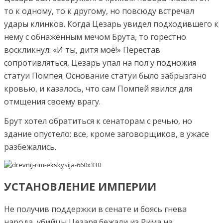
то к одному, то к другому, но повсюду встречал
удары клинков. Когда Цезарь увидел подходившего к
нему с обнажённым мечом Брута, то горестно
воскликнул: «И ты, дитя моё!» Перестав
сопротивляться, Цезарь упал на пол у подножия
статуи Помпея. Основание статуи было забрызгано
кровью, и казалось, что сам Помпей явился для
отмщения своему врагу.
Брут хотел обратиться к сенаторам с речью, но
здание опустело: все, кроме заговорщиков, в ужасе
разбежались.
УСТАНОВЛЕНИЕ ИМПЕРИИ
Не получив поддержки в сенате и боясь гнева
народа, убийцы Цезаря бежали из Рима на