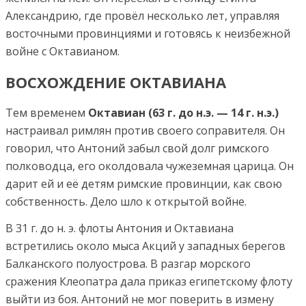
Александрию, где провёл несколько лет, управляя
восточными провинциями и готовясь к неизбежной
войне с Октавианом.
ВОСХОЖДЕНИЕ ОКТАВИАНА
Тем временем
Октавиан (63 г. до н.э. — 14 г. н.э.)
настраивал римлян против своего соправителя. Он
говорил, что Антоний забыл свой долг римского
полководца, его околдовала чужеземная царица.
Он
дарит ей и её детям римские провинции, как свою
собственность. Дело шло к открытой войне.
В 31 г. до н. э. флоты Антония и Октавиана
встретились около мыса Акций у западных берегов
Балканского полуострова. В разгар морского
сражения Клеопатра дала приказ египетскому флоту
выйти из боя. Антоний не мог поверить в измену