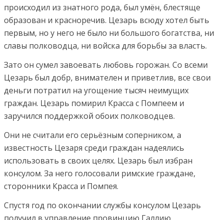
происходил из знатного рода, был умён, блестяще
образован и красноречив. Цезарь всюду хотел быть
первым, но у него не было ни большого богатства, ни
славы полководца, ни войска для борьбы за власть.
Зато он сумел завоевать любовь горожан. Со всеми
Цезарь был добр, внимателен и приветлив, все свои
деньги потратил на угощение тысяч неимущих
граждан. Цезарь помирил Красса с Помпеем и
заручился поддержкой обоих полководцев.
Они не считали его серьёзным соперником, а
известность Цезаря среди граждан надеялись
использовать в своих целях. Цезарь был избран
консулом. За него голосовали римские граждане,
сторонники Красса и Помпея.
Спустя год по окончании службы консулом Цезарь
получил в управление провинцию Галлию.