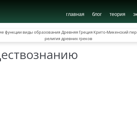
главная
блог
теория
э
ществознанию