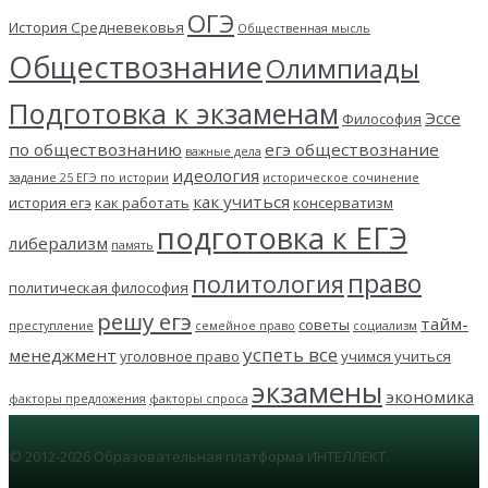
ОГЭ
История Средневековья
Общественная мысль
Обществознание
Олимпиады
Подготовка к экзаменам
Эссе
Философия
по обществознанию
егэ обществознание
важные дела
идеология
задание 25 ЕГЭ по истории
историческое сочинение
как учиться
история егэ
как работать
консерватизм
подготовка к ЕГЭ
либерализм
память
право
политология
политическая философия
решу егэ
тайм-
советы
преступление
семейное право
социализм
успеть все
менеджмент
уголовное право
учимся учиться
экзамены
экономика
факторы предложения
факторы спроса
© 2012-2026 Образовательная платформа ИНТЕЛЛЕКТ.