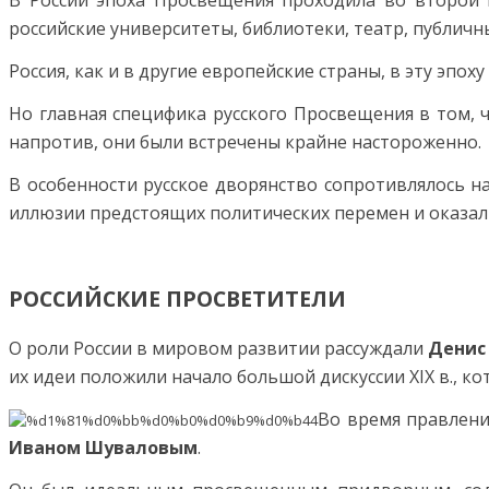
В России эпоха Просвещения проходила во второй п
российские университеты, библиотеки, театр, публичн
Россия, как и в другие европейские страны, в эту эпо
Но главная специфика русского Просвещения в том, 
напротив, они были встречены крайне настороженно.
В особенности русское дворянство сопротивлялось н
иллюзии предстоящих политических перемен и оказал
РОССИЙСКИЕ ПРОСВЕТИТЕЛИ
О роли России в мировом развитии рассуждали
Денис
их идеи положили начало большой дискуссии XIX в., к
Во время правлен
Иваном Шуваловым
.