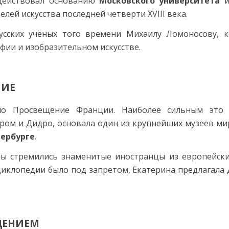
действовал основанию
Московского университета
лей искусства последней четверти XVIII века.
сских учёных того времени Михаилу Ломоносову, к
офии и изобразительном искусстве.
НИЕ
ло Просвещение Франции. Наиболее сильным это 
ром и Дидро, основала один из крупнейших музеев м
тербурге
.
ы стремились знаменитые иностранцы из европейских
иклопедии было под запретом, Екатерина предлагала 
ЩЕНИЕМ