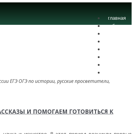
главная
блог
теория
экзамены
практика
контакты
проекты
вход
сии ЕГЭ ОГЭ по истории, русские просветители,
АССКАЗЫ И ПОМОГАЕМ ГОТОВИТЬСЯ К