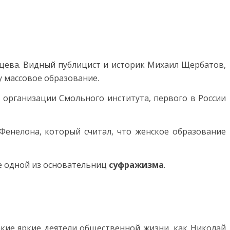
щева. Видный публицист и историк Михаил Щербатов,
у массовое образование.
 организации Смольного института, первого в России
Фенелона, который считал, что женское образование
е одной из основательниц
суфражизма
.
акие яркие деятели общественной жизни, как Николай