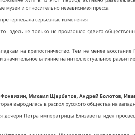
оловине XVIII в. В этот период активно развивалась
ые музеи и относительно независимая пресса.
ху претерпевала серьезные изменения.
что здесь не только не произошло сдвига общественн
ападкам на крепостничество. Тем не менее восстание
и значительное влияние на интеллектуальное развитие
 Фонвизин, Михаил Щербатов, Андрей Болотов, Ива
оторая выродилась в раскол русского общества на запад
ия дочери Петра императрицы Елизаветы идея просве