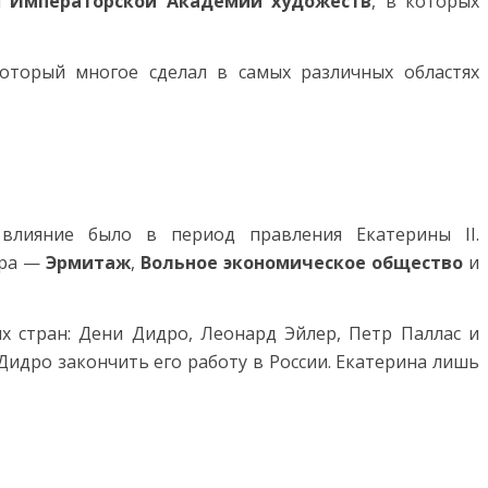
и
Императорской Академии художеств
, в которых
оторый многое сделал в самых различных областях
влияние было в период правления Екатерины II.
ира —
Эрмитаж
,
Вольное экономическое общество
и
 стран: Дени Дидро, Леонард Эйлер, Петр Паллас и
Дидро закончить его работу в России. Екатерина лишь