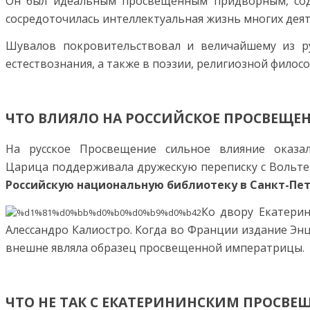
Он был идеальным просвещенным придворным, со
сосредоточилась интеллектуальная жизнь многих деяте
Шувалов покровительствовал и величайшему из ру
естествознания, а также в поэзии, религиозной филос
ЧТО ВЛИЯЛО НА РОССИЙСКОЕ ПРОСВЕЩЕ
На русское Просвещение сильное влияние оказа
Царица поддерживала дружескую переписку с Вольте
Российскую национальную библиотеку в Санкт-Пе
Ко двору Екатерин
Алессандро Калиостро. Когда во Франции издание Энц
внешне являла образец просвещенной императрицы.
ЧТО НЕ ТАК С ЕКАТЕРИНИНСКИМ ПРОСВЕ