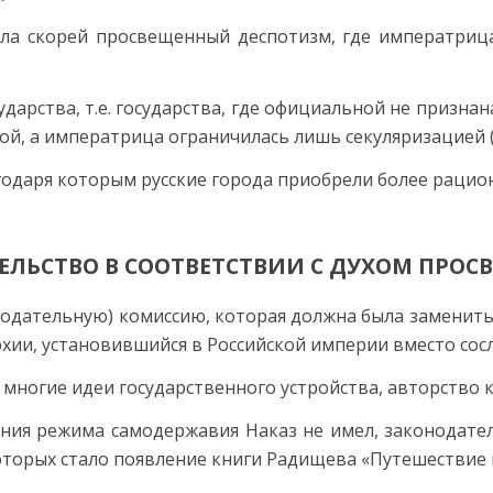
ла скорей просвещенный деспотизм, где императрица
рства, т.е. государства, где официальной не признан
ой, а императрица ограничилась лишь секуляризацией (
одаря которым русские города приобрели более рацио
ЕЛЬСТВО В СООТВЕТСТВИИ С ДУХОМ ПРОС
нодательную) комиссию, которая должна была заменит
ии, установившийся в Российской империи вместо сосл
 многие идеи государственного устройства, авторство
ения режима самодержавия Наказ не имел, законодат
орых стало появление книги Радищева «Путешествие из 