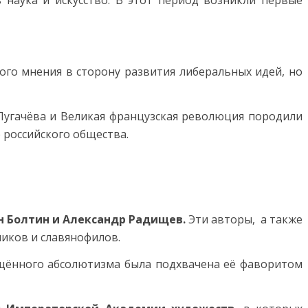
 наука и искусство. В этот период возникли первые
ого мнения в сторону развития либеральных идей, но
 Пугачёва и Великая французская революция породили
 российского общества.
н Болтин и Александр Радищев.
Эти авторы, а также
ников и славянофилов.
щённого абсолютизма была подхвачена её фаворитом