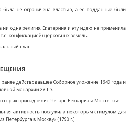
 была не ограничена властью, а ее подданные были
а ни одна религия. Екатерина и эту идею не применила
т.е. конфискацией) церковных земель.
нальный план.
ВЕЩЕНИЯ
ь ранее действовавшее Соборное уложение 1649 года и
овной монархии XVII в.
 которых принадлежит Чезаре Беккариа и Монтескьё.
ельная активность послужила некоторым стимулом для
Петербурга в Москву» (1790 г.).