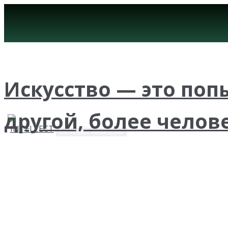
Искусство — это по
другой, более челов
Вкл/Выкл навигацию