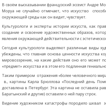
В своём высказывании французский эссеист Андре Мор
Моруа не случайно отмечает, что искусство способн
окружающей среды как он видит, чувствует.
Культурологи и эксперты истории искусств, как пр
создание и освоение художественных образов, котор
явления окружающей действительности с эстетической
Сегодня культурологи выделяют различные виды худо
убеждены, что главная основа ценности искусства ко
мировоззрение, на какие действия оно его может п
«предмет» искусства и в этом его подлинная гениальн
Таким примером отражения «более человечного мира»,
в., картины Карла Брюллова «Последний день Помп
доставлена в Петербург. Эта картина не оставила ра
Баратынский и другие) оставили о ней пару строк.
Видение художником катастрофы породило шквал эм