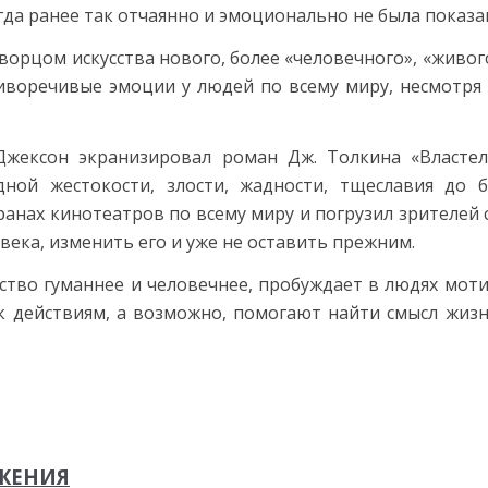
да ранее так отчаянно и эмоционально не была показан
орцом искусства нового, более «человечного», «живог
иворечивые эмоции у людей по всему миру, несмотря 
Джексон экранизировал роман Дж. Толкина «Властел
ной жестокости, злости, жадности, тщеславия до б
нах кинотеатров по всему миру и погрузил зрителей 
века, изменить его и уже не оставить прежним.
ство гуманнее и человечнее, пробуждает в людях мот
 действиям, а возможно, помогают найти смысл жизни,
ЖЕНИЯ