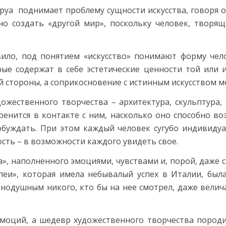
уа поднимает проблему сущности искусства, говоря о
о создать «другой мир», поскольку человек, творящ
авило, под понятием «искусство» понимают форму че
ые содержат в себе эстетические ценности той или 
 стороны, а соприкосновение с истинным искусством м
жественного творчества – архитектура, скульптура,
ренится в контакте с ним, насколько оно способно в
обуждать. При этом каждый человек сугубо индивиду
ость – в возможности каждого увидеть свое.
 наполненного эмоциями, чувствами и, порой, даже с
еи», которая имела небывалый успех в Италии, была
внодушным никого, кто бы на нее смотрел, даже вели
оций, а шедевр художественного творчества породил