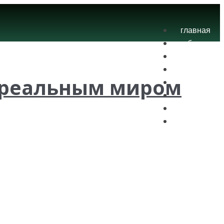
главная
блог
теория
экзамены
с реальным миром
практика
контакты
проекты
вход