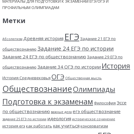
МАТЕРИАЛЫ ДЛЯ ПОДГОТОВКИ К ЭКЗАМЕНАМ ЕГЭ/ОГЭ И
ПРОФИЛЬНЫМ ОЛИМПИАДАМ
Метки
ЕГЭ
Древняя история
Задание 21 ЕГЭ по
Абсолютизм
Задание 24 ЕГЭ по истории
обществознанию
Задание 24 ЕГЭ по обществознанию
Задание 29 ЕГЭ по
История
Задание 34 ОГЭ по истории
обществознанию
ОГЭ
История Средневековья
Общественная мысль
Обществознание
Олимпиады
Подготовка к экзаменам
Эссе
Философия
по обществознанию
егэ обществознание
важные дела
идеология
задание 25 ЕГЭ по истории
историческое сочинение
как учиться
история егэ
как работать
консерватизм