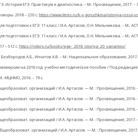
ЕГЭ. История ЕГЭ. Практикум и диагностика. – М.: Просвещение, 2017. – 3
оворы. 2018 – 220 с.
https://www.litres.ru/k-v-goruchkina/istoriya-rossii-
дготовки к ЕГЭ: 11 класс / И.А. Артасов, О.Н. Мельникова. – М.: АСТ: 
дготовки к ЕГЭ: 11 класс / И.А. Артасов, О.Н. Мельникова. – М.: АСТ, 
17 – 512 с.
https://ridero.ru/books/ege-_2018_istoriya_20_variantov/
езбородов А.Б., Игнатов А.В. – М.: Национальное образование, 2017. 
версии на 2016 год: учебно-методическое пособие / Под редакцией О. 
: МЦНМО, 2016. – 79 с.
щеобразоват. организаций / И.А. Артасов. — М. : Просвещение, 2016. —
щеобразоват. организаций / И.А. Артасов. — М. : Просвещение, 2016. —
щеобразоват. организаций / И.А. Артасов. — М. : Просвещение, 2016. —
щеобразоват. организаций / И.А. Артасов. — М. : Просвещение, 2017. —
бщеобразоват. организаций / И.А. Артасов. — М. : Просвещение, 2017. 