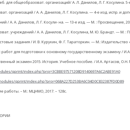
. для общеобразоват. организаций/ А. Л. Данилов, Л. Г. Косулина. 5-е 
ат. организаций / А. А. Данилов, Л. Г. Косулина. — 4-е изд. испр. и доп
й / А. А. Данилов, Л. Г. Косули- на. — 13-е изд. — М. : Просвещение, 201
ват. учреждений / А. А. Данилов, Л. Г. Косулина, М. Ю. Брандт. — М. : 
вые задания / И. В. Курукин, Ф. Г. Тараторкин. — М.: Издательство «
бот для подготовки к основному государственному экзамену / И.А. Ар
нный экзамен 2015. История. Учебное пособие. / И.А. Артасов, О.Н. Ме
xmodules/qprint/index.php?proj=3CBBE97571208D9140697A6C2ABE91A0
/xmodules/qprint/index.php?proj=068A227D253BA6C04D0C832387FD0D89
е работы. – М.: МЦНМО, 2017. – 128с.
ЕОРИИ