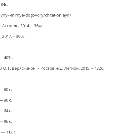
84с.
voyny-i-mirnye-dogovory/chitat-onlayn/
Астрель, 2014. – 364с.
2017. – 390с.
– 403с.
Г. Веряскиной. – Ростов н/Д: Легион, 2015. – 432с.
 80 с.
 80 с.
 64 с.
 96 с.
— 112 с.