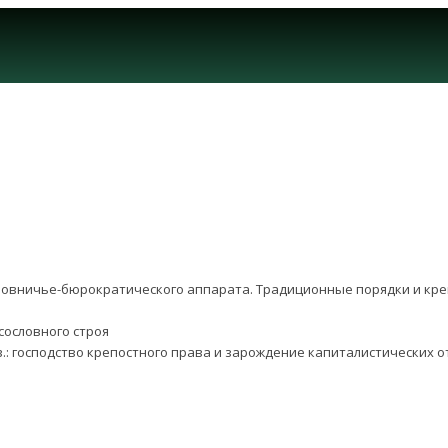
иновничье-бюрократического аппарата. Традиционные порядки и кр
сословного строя
IX в.: господство крепостного права и зарождение капиталистическ