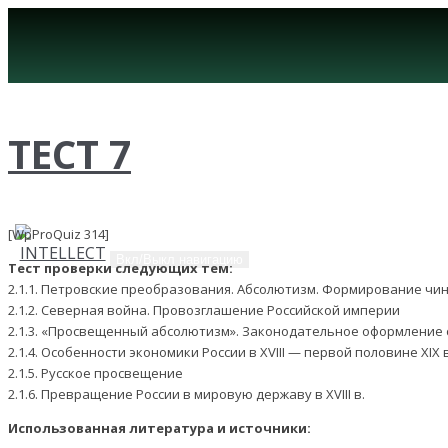
ТЕСТ 7
[WpProQuiz 314]
Вкл/Выкл навигацию
Тест проверки следующих тем:
2.1.1. Петровские преобразования. Абсолютизм. Формирование ч
2.1.2. Северная война. Провозглашение Российской империи
2.1.3. «Просвещенный абсолютизм». Законодательное оформление 
2.1.4. Особенности экономики России в XVIII — первой половине X
2.1.5. Русское просвещение
2.1.6. Превращение России в мировую державу в XVIII в.
Использованная литература и источники: