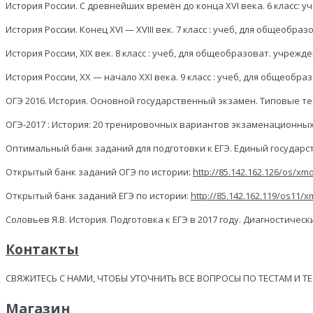
История России. С древнейших времён до конца XVI века. 6 класс: учеб
История России. Конец XVI — XVIII век. 7 класс : учеб, для общеобразов
История России, XIX век. 8 класс : учеб, для общеобразоват. учреждени
История России, XX — начало XXI века. 9 класс : учеб, для общеобразо
ОГЭ 2016. История. Основной государственный экзамен. Типовые тесто
ОГЭ-2017 : История: 20 тренировочных вариантов экзаменационных ра
Оптимальный банк заданий для подготовки к ЕГЭ. Единый государстве
Открытый банк заданий ОГЭ по истории:
http://85.142.162.126/os/
Открытый банк заданий ЕГЭ по истории:
http://85.142.162.119/os11
Соловьев Я.В. История. Подготовка к ЕГЭ в 2017 году. Диагностически
Контакты
СВЯЖИТЕСЬ С НАМИ, ЧТОБЫ УТОЧНИТЬ ВСЕ ВОПРОСЫ ПО ТЕСТАМ И Т
Магазин