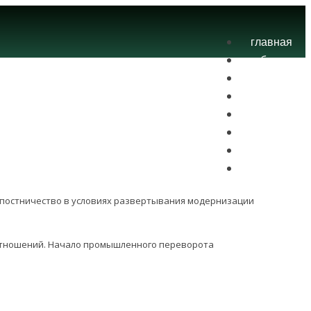
главная
блог
теория
экзамены
практика
контакты
проекты
вход
епостничество в условиях развертывания модернизации
их отношений. Начало промышленного переворота