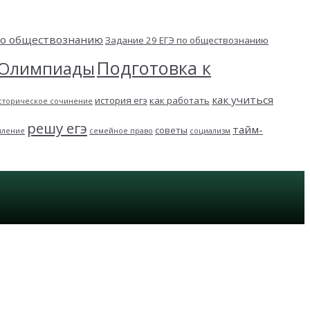
 по обществознанию
Задание 29 ЕГЭ по обществознанию
Подготовка к
Олимпиады
как учиться
история егэ
как работать
сторическое сочинение
решу егэ
тайм-
советы
пление
семейное право
социализм