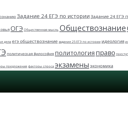
Задание 24 ЕГЭ по истории
Задание 24 ЕГЭ
вознанию
Обществознание
ОГЭ
ковья
Общественная мысль
егэ обществознание
идеология
ые дела
задание 25 ЕГЭ по истории
и
ГЭ
право
политология
политическая философия
престу
экзамены
экономика
оры предложения
факторы спроса