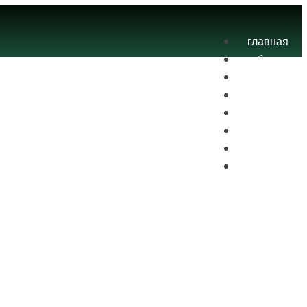
главная
блог
теория
экзамены
практика
контакты
проекты
вход