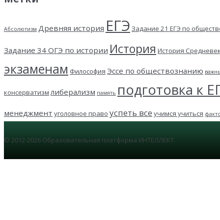
ЕГЭ
Древняя история
Задание 21 ЕГЭ по общест
Абсолютизм
История
Задание 34 ОГЭ по истории
История Средневе
экзаменам
Эссе по обществознанию
Философия
важн
подготовка к Е
либерализм
консерватизм
память
успеть все
менеджмент
уголовное право
учимся учиться
факт
© 2012-2026 Образовательная платформа ИНТЕЛЛЕКТ.