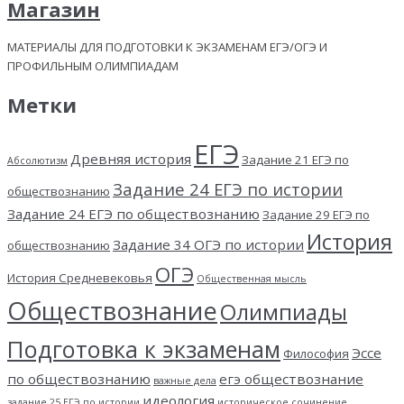
Магазин
МАТЕРИАЛЫ ДЛЯ ПОДГОТОВКИ К ЭКЗАМЕНАМ ЕГЭ/ОГЭ И
ПРОФИЛЬНЫМ ОЛИМПИАДАМ
Метки
ЕГЭ
Древняя история
Задание 21 ЕГЭ по
Абсолютизм
Задание 24 ЕГЭ по истории
обществознанию
Задание 24 ЕГЭ по обществознанию
Задание 29 ЕГЭ по
История
Задание 34 ОГЭ по истории
обществознанию
ОГЭ
История Средневековья
Общественная мысль
Обществознание
Олимпиады
Подготовка к экзаменам
Эссе
Философия
по обществознанию
егэ обществознание
важные дела
идеология
задание 25 ЕГЭ по истории
историческое сочинение