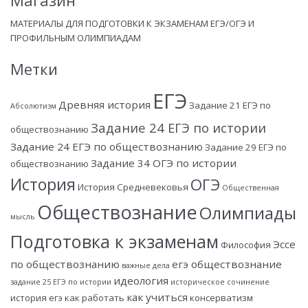
Магазин
МАТЕРИАЛЫ ДЛЯ ПОДГОТОВКИ К ЭКЗАМЕНАМ ЕГЭ/ОГЭ И
ПРОФИЛЬНЫМ ОЛИМПИАДАМ
Метки
ЕГЭ
Древняя история
Задание 21 ЕГЭ по
Абсолютизм
Задание 24 ЕГЭ по истории
обществознанию
Задание 24 ЕГЭ по обществознанию
Задание 29 ЕГЭ по
Задание 34 ОГЭ по истории
обществознанию
История
ОГЭ
История Средневековья
Общественная
Обществознание
Олимпиады
мысль
Подготовка к экзаменам
Эссе
Философия
по обществознанию
егэ обществознание
важные дела
идеология
задание 25 ЕГЭ по истории
историческое сочинение
как учиться
история егэ
как работать
консерватизм