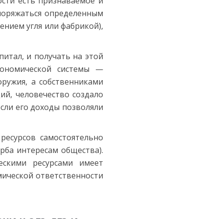
ости есть признаваемое и
споряжаться определенным
ением угля или фабрикой),
итал, и получать на этой
кономической системы —
оружия, а собственниками
ий, человечество создало
сли его доходы позволяли
ресурсов самостоятельно
рба интересам общества).
ескими ресурсами имеет
мической ответственности