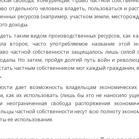
еская свобода, конкуренция. Право частной собственн
о отдельного человека владеть, пользоваться и ра
нных ресурсов (например, участком земли, месторожд
того доходы.
еть таким видом производственных ресурсов, как кап
ила второе, часто употребляемое название этой э
аво частной собственности защищалось лишь силой 
одалы. Но затем, пройдя долгий путь войн и революц
стать частным собственником мог каждый гражданин, е
.
ности дает возможность владельцам экономических 
, как их использовать (лишь бы это не наносило уще
и неограниченная свобода распоряжения экономич
ельцы частной собственности несут всю полноту эконо
ты ее использования.