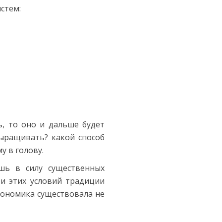
стем:
ь, то оно и дальше будет
выращивать? какой способ
у в голову.
шь в силу существенных
и этих условий традиции
кономика существовала не