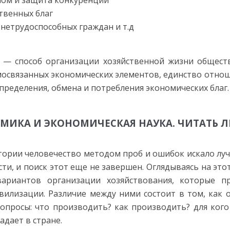
мом и защита конкуренции
твенных благ
 нетрудоспособных граждан и т.д
— способ организации хозяйственной жизни обществ
мосвязанных экономических элементов, единство отно
пределения, обмена и потребления экономических благ.
МИКА И ЭКОНОМИЧЕСКАЯ НАУКА. ЧИТАТЬ 
тории человечество методом проб и ошибок искало лу
ти, и поиск этот еще не завершен. Оглядываясь на эт
вариантов организации хозяйствования, которые п
вилизации. Различие между ними состоит в том, как
опросы: что производить? как производить? для ког
адает в стране.