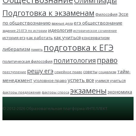
Олимпиады
Подготовка к экзаменам
Эссе
Философия
по обществознанию
егэ обществознание
важные дела
идеология
задание 25 ЕГЭ по истории
историческое сочинение
как учиться
история егэ
как работать
консерватизм
подготовка к ЕГЭ
либерализм
память
право
политология
политическая философия
решу егэ
тайм-
советы
преступление
семейное право
социализм
успеть все
менеджмент
уголовное право
учимся учиться
экзамены
экономика
факторы предложения
факторы спроса
© 2012-2026 Образовательная платформа ИНТЕЛЛЕКТ.