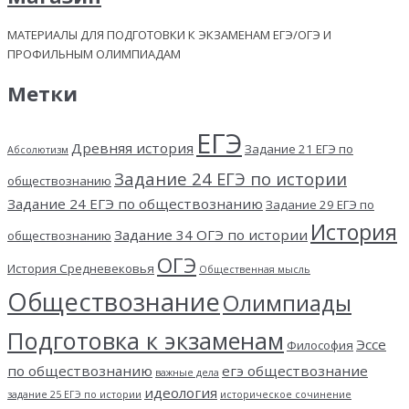
МАТЕРИАЛЫ ДЛЯ ПОДГОТОВКИ К ЭКЗАМЕНАМ ЕГЭ/ОГЭ И
ПРОФИЛЬНЫМ ОЛИМПИАДАМ
Метки
ЕГЭ
Древняя история
Задание 21 ЕГЭ по
Абсолютизм
Задание 24 ЕГЭ по истории
обществознанию
Задание 24 ЕГЭ по обществознанию
Задание 29 ЕГЭ по
История
Задание 34 ОГЭ по истории
обществознанию
ОГЭ
История Средневековья
Общественная мысль
Обществознание
Олимпиады
Подготовка к экзаменам
Эссе
Философия
по обществознанию
егэ обществознание
важные дела
идеология
задание 25 ЕГЭ по истории
историческое сочинение