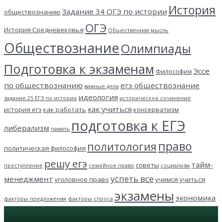
История
Задание 34 ОГЭ по истории
обществознанию
ОГЭ
История Средневековья
Общественная мысль
Обществознание
Олимпиады
Подготовка к экзаменам
Эссе
Философия
по обществознанию
егэ обществознание
важные дела
идеология
задание 25 ЕГЭ по истории
историческое сочинение
как учиться
история егэ
как работать
консерватизм
подготовка к ЕГЭ
либерализм
память
право
политология
политическая философия
решу егэ
тайм-
советы
преступление
семейное право
социализм
успеть все
менеджмент
уголовное право
учимся учиться
экзамены
экономика
факторы предложения
факторы спроса