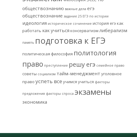
обществознанию
егэ
важные дела
обществознание
задание 25 ЕГЭ по истории
идеология
история егэ
как
историческое сочинение
как учиться
либерализм
работать
консерватизм
подготовка к ЕГЭ
память
политология
политическая философия
право
решу егэ
преступление
семейное право
тайм-менеджмент
советы
уголовное
социализм
успеть все
право
учимся учиться
факторы
экзамены
предложения
факторы спроса
экономика