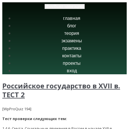
Вкл/Выкл навигацию
главная
блог
теория
экзамены
практика
контакты
проекты
вход
Российское государство в ХVII в.
ТЕСТ 2
[WpProQuiz 194]
Тест проверки следующих тем:
1.4.6. Смута. Социальные движения в России в начале XVII в.