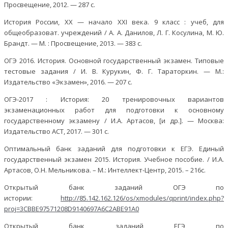
Просвещение, 2012. — 287 с.
История России, XX — начало XXI века. 9 класс : учеб, для
общеобразоват. учреждений / А. А. Данилов, Л. Г. Косулина, М. Ю.
Брандт. — М. : Просвещение, 2013. — 383 с.
ОГЭ 2016. История. Основной государственный экзамен. Типовые
тестовые задания / И. В. Курукин, Ф. Г. Тараторкин. — М.:
Издательство «Экзамен», 2016. — 207 с.
ОГЭ-2017 : История: 20 тренировочных вариантов
экзаменационных работ для подготовки к основному
государственному экзамену / И.А. Артасов, [и др.]. — Москва:
Издательство ACT, 2017. — 301 с.
Оптимальный банк заданий для подготовки к ЕГЭ. Единый
государственный экзамен 2015. История. Учебное пособие. / И.А.
Артасов, О.Н. Мельникова. – М.: Интеллект-Центр, 2015. – 216с.
Открытый банк заданий ОГЭ по
истории:
http://85.142.162.126/os/xmodules/qprint/index.php?
proj=3CBBE97571208D9140697A6C2ABE91A0
Открытый банк заданий ЕГЭ по