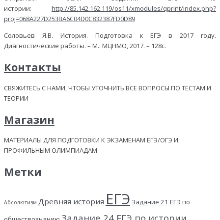
истории:
http://85.142.162.119/os11/xmodules/qprint/index.php?
proj=068A227D253BA6C04D0C832387FD0D89
Соловьев Я.В. История. Подготовка к ЕГЭ в 2017 году.
Диагностические работы. – М.: МЦНМО, 2017. – 128с.
Контакты
СВЯЖИТЕСЬ С НАМИ, ЧТОБЫ УТОЧНИТЬ ВСЕ ВОПРОСЫ ПО ТЕСТАМ И
ТЕОРИИ
Магазин
МАТЕРИАЛЫ ДЛЯ ПОДГОТОВКИ К ЭКЗАМЕНАМ ЕГЭ/ОГЭ И
ПРОФИЛЬНЫМ ОЛИМПИАДАМ
Метки
ЕГЭ
Древняя история
Задание 21 ЕГЭ по
Абсолютизм
Задание 24 ЕГЭ по истории
обществознанию