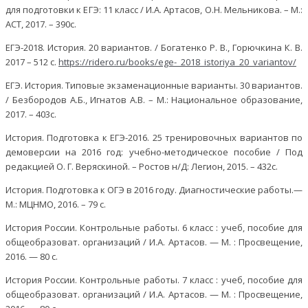
для подготовки к ЕГЭ: 11 класс / И.А. Артасов, О.Н. Мельникова. – М.:
АСТ, 2017. – 390с.
ЕГЭ-2018. История. 20 вариантов. / Богатенко Р. В., Горючкина К. В.
2017 – 512 с.
https://ridero.ru/books/ege-_2018_istoriya_20_variantov/
ЕГЭ. История. Типовые экзаменационные варианты. 30 вариантов.
/ Безбородов А.Б., Игнатов А.В. – М.: Национальное образование,
2017. – 403с.
История. Подготовка к ЕГЭ-2016. 25 тренировочных вариантов по
демоверсии на 2016 год: учебно-методическое пособие / Под
редакцией О. Г. Веряскиной. – Ростов н/Д: Легион, 2015. – 432с.
История. Подготовка к ОГЭ в 2016 году. Диагностические работы.—
М.: МЦНМО, 2016. – 79 с.
История России. Контрольные работы. 6 класс : учеб, пособие для
общеобразоват. организаций / И.А. Артасов. — М. : Просвещение,
2016. — 80 с.
История России. Контрольные работы. 7 класс : учеб, пособие для
общеобразоват. организаций / И.А. Артасов. — М. : Просвещение,