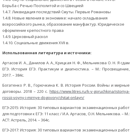
Борьба с Речью Посполитой и со Швецией
1.4.7. Ликвидация последствий Смуты. Первые Романовы
1.4.8. Новые явления в экономике: начало складывания
всероссийского рынка, образование мануфактур. Юридическое
оформление крепостного права
1.4.9. Церковный раскол
1.4.10. Социальные движения XVII в.
Использованная литература и источники:
Артасов И. А., Данилов А. А., Крицкая Н. Ф., Мельникова О. Н. Я сдам
ЕГЭ. История ЕГЭ. Практикум и диагностика. – М.: Просвещение,
2017. – 384с.
Богатенко Р. В., Горючкина К. В. История России. Войны и мирные
договоры. 2018 – 220 с.
https://www.litres.ru/k-v-goruchkina/istoriya-
rossii-voyny-i-mirnye-dogovory/chitat-onlayn/
ЕГЭ-2015: История: 30 типовых вариантов экзаменационных работ
для подготовки к ЕГЭ: 11 класс / И.А. Артасов, О.Н. Мельникова. – М.:
АСТ: Астрель, 2014. – 364с.
ЕГЭ-2017: История: 30 типовых вариантов экзаменационных работ