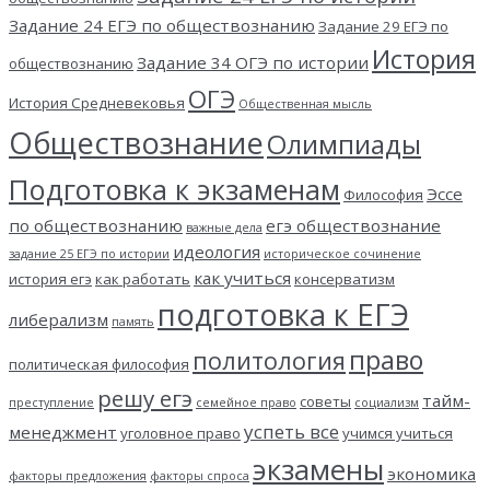
Задание 24 ЕГЭ по обществознанию
Задание 29 ЕГЭ по
История
Задание 34 ОГЭ по истории
обществознанию
ОГЭ
История Средневековья
Общественная мысль
Обществознание
Олимпиады
Подготовка к экзаменам
Эссе
Философия
по обществознанию
егэ обществознание
важные дела
идеология
задание 25 ЕГЭ по истории
историческое сочинение
как учиться
история егэ
как работать
консерватизм
подготовка к ЕГЭ
либерализм
память
право
политология
политическая философия
решу егэ
тайм-
советы
преступление
семейное право
социализм
успеть все
менеджмент
уголовное право
учимся учиться
экзамены
экономика
факторы предложения
факторы спроса