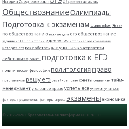
ОГЭ
История Средневековья
Общественная мысль
Обществознание
Олимпиады
Подготовка к экзаменам
Эссе
Философия
по обществознанию
егэ обществознание
важные дела
идеология
задание 25 ЕГЭ по истории
историческое сочинение
как учиться
история егэ
как работать
консерватизм
подготовка к ЕГЭ
либерализм
память
право
политология
политическая философия
решу егэ
тайм-
советы
преступление
семейное право
социализм
успеть все
менеджмент
уголовное право
учимся учиться
экзамены
экономика
факторы предложения
факторы спроса
© 2012-2026 Образовательная платформа ИНТЕЛЛЕКТ.