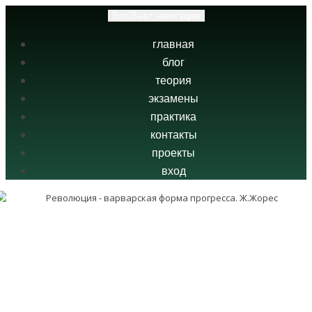
Вкл/Выкл навигацию
главная
блог
теория
экзамены
практика
контакты
проекты
вход