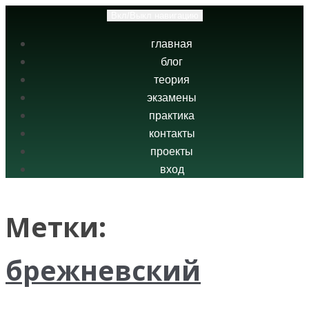
Вкл/Выкл навигацию
главная
блог
теория
экзамены
практика
контакты
проекты
вход
Метки:
брежневский