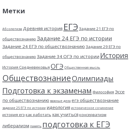
Метки
ЕГЭ
Древняя история
Задание 21 ЕГЭ по
Абсолютизм
Задание 24 ЕГЭ по истории
обществознанию
Задание 24 ЕГЭ по обществознанию
Задание 29 ЕГЭ по
История
Задание 34 ОГЭ по истории
обществознанию
ОГЭ
История Средневековья
Общественная мысль
Обществознание
Олимпиады
Подготовка к экзаменам
Эссе
Философия
по обществознанию
егэ обществознание
важные дела
идеология
задание 25 ЕГЭ по истории
историческое сочинение
как учиться
история егэ
как работать
консерватизм
подготовка к ЕГЭ
либерализм
память