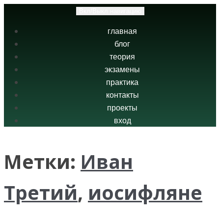
Вкл/Выкл навигацию
главная
блог
теория
экзамены
практика
контакты
проекты
вход
Метки:
Иван
Третий
,
иосифляне