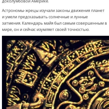
доколумбовой Америке.
Астрономы-жрецы изучали законы движения планет
и умели предсказывать солнечные и лунные
затмения. Календарь майя был самым совершенным в
мире, он и сейчас изумляет своей точностью.