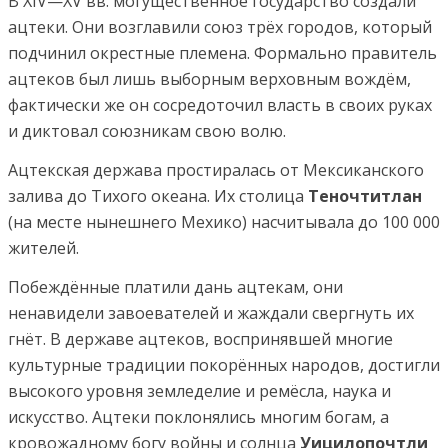
В XIV—XV вв. могущественное государство создали
ацтеки. Они возглавили союз трёх городов, который
подчинил окрестные племена. Формально правитель
ацтеков был лишь выборным верховным вождём,
фактически же он сосредоточил власть в своих руках
и диктовал союзникам свою волю.
Ацтекская держава простиралась от Мексиканского
залива до Тихого океана. Их столица
Теночтитлан
(на месте нынешнего Мехико) насчитывала до 100 000
жителей.
Побеждённые платили дань ацтекам, они
ненавидели завоевателей и жаждали свергнуть их
гнёт. В державе ацтеков, воспринявшей многие
культурные традиции покорённых народов, достигли
высокого уровня земледелие и ремёсла, наука и
искусство. Ацтеки поклонялись многим богам, а
кровожадному богу войны и солнца
Уицилопочтли