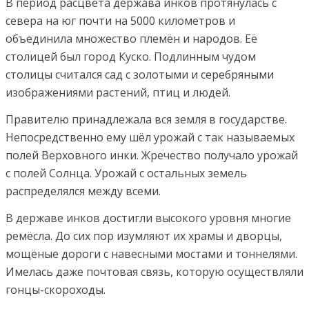
В период расцвета держава инков протянулась с
севера на юг почти на 5000 километров и
объединила множество племён и народов. Её
столицей был город Куско. Подлинным чудом
столицы считался сад с золотыми и серебряными
изображениями растений, птиц и людей.
Правителю принадлежала вся земля в государстве.
Непосредственно ему шёл урожай с так называемых
полей Верховного инки. Жречество получало урожай
с полей Солнца. Урожай с остальных земель
распределялся между всеми.
В державе инков достигли высокого уровня многие
ремёсла. До сих пор изумляют их храмы и дворцы,
мощёные дороги с навесными мостами и тоннелями.
Имелась даже почтовая связь, которую осуществляли
гонцы-скороходы.