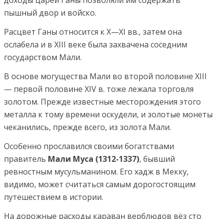
пышный двор и войско.
Расцвет Ганы относится к X—XI вв., затем она
ослабела и в XIII веке была захвачена соседним
государством Мали.
В основе могущества Мали во второй половине XIII
— первой половине XIV в. тоже лежала торговля
золотом. Прежде известные месторождения этого
металла к тому времени оскудели, и золотые монеты
чеканились, прежде всего, из золота Мали.
Особенно прославился своими богатствами
правитель
Мали Муса (1312-1337)
, бывший
ревностным мусульманином. Его хадж в Мекку,
видимо, может считаться самым дорогостоящим
путешествием в истории.
На дорожные расходы караван верблюдов вёз сто