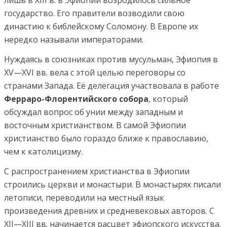
лишь в XIII в. в Эфиопии возродилось сильное
государство. Его правители возводили свою
династию к библейскому Соломону. В Европе их
нередко называли императорами.
Нуждаясь в союзниках против мусульман, Эфиопия в
XV—XVI вв. вела с этой целью переговоры со
странами Запада. Её делегация участвовала в работе
Ферраро-Флорентийского собора
, который
обсуждал вопрос об унии между западным и
восточным христианством. В самой Эфиопии
христианство было гораздо ближе к православию,
чем к католицизму.
С распространением христианства в Эфиопии
строились церкви и монастыри. В монастырях писали
летописи, переводили на местный язык
произведения древних и средневековых авторов. С
XII—XIII вв. начинается расцвет эфиопского искусства.