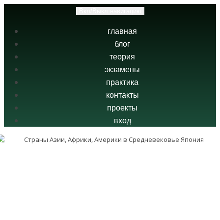
Вкл/Выкл навигацию
главная
блог
теория
экзамены
практика
контакты
проекты
вход