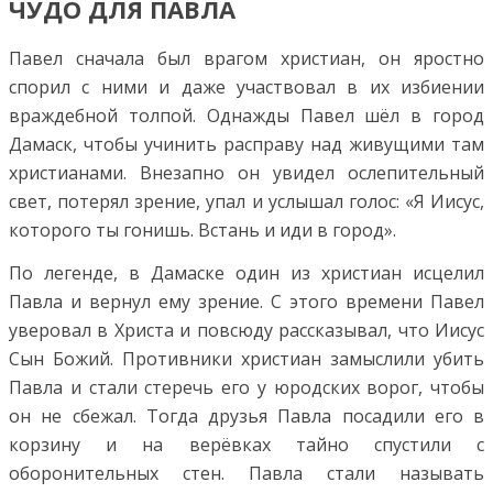
ЧУДО ДЛЯ ПАВЛА
Павел сначала был врагом христиан, он яростно
спорил с ними и даже участвовал в их избиении
враждебной толпой. Однажды Павел шёл в город
Дамаск, чтобы учинить расправу над живущими там
христианами. Внезапно он увидел ослепительный
свет, потерял зрение, упал и услышал голос: «Я Иисус,
которого ты гонишь. Встань и иди в город».
По легенде, в Дамаске один из христиан исцелил
Павла и вернул ему зрение. С этого времени Павел
уверовал в Христа и повсюду рассказывал, что Иисус
Сын Божий. Противники христиан замыслили убить
Павла и стали стеречь его у юродских ворог, чтобы
он не сбежал. Тогда друзья Павла посадили его в
корзину и на верёвках тайно спустили с
оборонительных стен. Павла стали называть