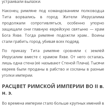
устраивали вылазки.
Наконец римляне под командованием полководца
Тита ворвались в город. Жители Иерусалима
продолжали сопротивляться, особенно упорно
защищали они главную еврейскую святыню — храм
Бога Яхве. Тогда римляне подожгли храм… Воины
стали грабить город, убивая всех подряд.
По приказу Тита римляне сровняли с землёй
Иерусалим вместе с храмом Яхве. От него осталась
лишь одна стена (её называют Стеной Плача). Тысячи
евреев были проданы в рабство и сосланы в разные
уголки империи.
РАСЦВЕТ РИМСКОЙ ИМПЕРИИ ВО II в.
н. э.
Во времена империи стало больше крупных имений в