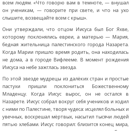
всем людям. «Что говорю вам в темноте, — внушал
он ученикам, — говорите при свете, и что на ухо
слышите, возвещайте всем с крыш».
Они утверждали, что отцом Иисуса был Бог Яхве,
которому поклонялись евреи, а матерью — Мария,
бедная жительница палестинского города Назарета.
Когда Марии пришло время родить, она находилась
не дома, а в городе Вифлееме. В момент рождения
Иисуса на небе зажглась звезда.
По этой звезде мудрецы из далёких стран и простые
пастухи пришли поклониться Божественному
Младенцу. Когда Иисус вырос, он не остался в
Назарете. Иисус собрал вокруг себя учеников и ходил
с ними по Палестине, творя чудеса: исцелял больных и
увечных, воскрешал мёртвых, насытил тысячи людей
пятью хлебами. Иисус говорил: близится конец мира,