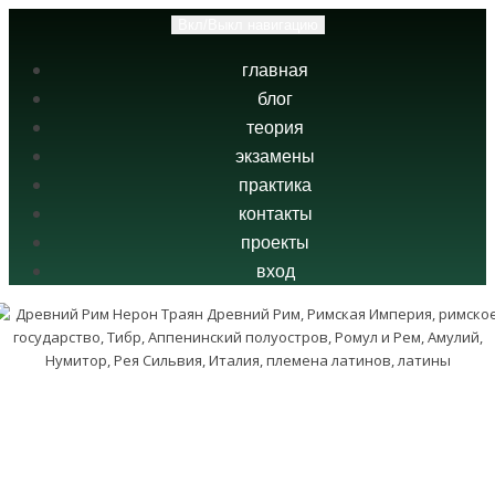
Вкл/Выкл навигацию
главная
блог
теория
экзамены
практика
контакты
проекты
вход