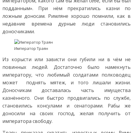
императором, какого сам бы желал себе, если бы был
подданным». При нём прекратились казни по
ложным доносам. Римляне хорошо помнили, как в
недавние времена дурные люди становились
доносчиками.
Император Траян
Из корысти или зависти они губили ни в чём не
повинных людей. Достаточно было намекнуть
императору, что любимый солдатами полководец
может поднять мятеж, и того лишали жизни.
Доносчикам доставалась часть имущества
казнённого. Они быстро продвигались по службе,
становились консулами и сенаторами. Рабы же
доносили на своих господ, желая получить от
императора свободу.
Траян приказал схватить известных всему Риму