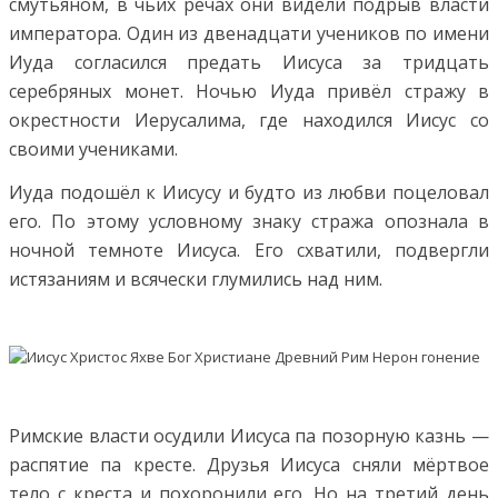
смутьяном, в чьих речах они видели подрыв власти
императора. Один из двенадцати учеников по имени
Иуда согласился предать Иисуса за тридцать
серебряных монет. Ночью Иуда привёл стражу в
окрестности Иерусалима, где находился Иисус со
своими учениками.
Иуда подошёл к Иисусу и будто из любви поцеловал
его. По этому условному знаку стража опознала в
ночной темноте Иисуса. Его схватили, подвергли
истязаниям и всячески глумились над ним.
Римские власти осудили Иисуса па позорную казнь —
распятие па кресте. Друзья Иисуса сняли мёртвое
тело с креста и похоронили его. Но на третий день