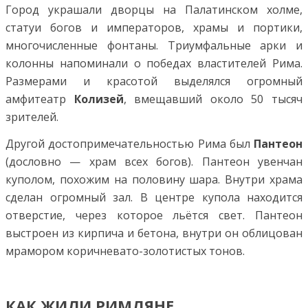
Город украшали дворцы на Палатинском холме,
статуи богов и императоров, храмы и портики,
многочисленные фонтаны. Триумфальные арки и
колонны напоминали о победах властителей Рима.
Размерами и красотой выделялся огромный
амфитеатр
Колизей
, вмещавший около 50 тысяч
зрителей.
Другой достопримечательностью Рима был
Пантеон
(дословно — храм всех богов). Пантеон увенчан
куполом, похожим на половину шара. Внутри храма
сделан огромный зал. В центре купола находится
отверстие, через которое льётся свет. Пантеон
выстроен из кирпича и бетона, внутри он облицован
мрамором коричневато-золотистых тонов.
КАК ЖИЛИ РИМЛЯНЕ