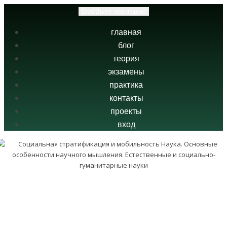
Вкл/Выкл навигацию
главная
блог
теория
экзамены
практика
контакты
проекты
вход