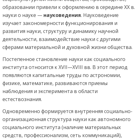
образовании привели к оформлению в середине XX в.
науки о науке —
науковеде
ния
. Науковедение
изучает закономерности функционирова­ния и
развития науки, структуру и динамику научной
деятельности, взаимодействие науки с другими
сферами ма­териальной и духовной жизни общества.
Постепенное становление науки как социального
инсти­тута относится к XVII—XVIII вв. В этот период
появляются капитальные труды по астрономии,
физике, математике, развиваются приемы
наблюдения и эксперимента в области
естествознания.
Одновременно формируется внутренняя со­циально-
организационная структура науки как автономного
социального института (наличие материальных
средств, про­фессионализм, сеть коммуникаций),