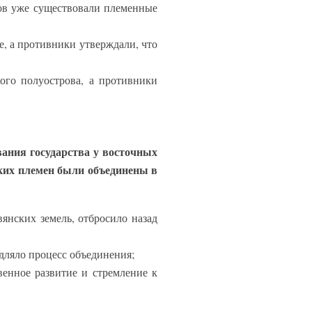
гов уже существовали племенные
е, а противники утверждали, что
ого полуострова, а противники
вания государства у восточных
ских племен были объединены в
вянских земель, отбросило назад
едляло процесс объединения;
венное развитие и стремление к