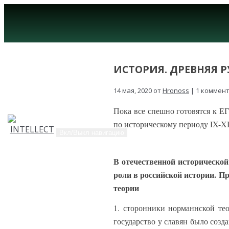
ИСТОРИЯ. ДРЕВНЯЯ РУ
14 мая, 2020 от
Hronoss
| 1 коммен
Пока все спешно готовятся к Е
по историческому периоду IX-XI
Вкл/Выкл навигацию
В отечественной исторической
роли в российской истории. П
теории
1. сторонники норманнской тео
государство у славян было созд