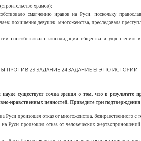
(строительство храмов);
собствовало смягчению нравов на Руси, поскольку правосла
чаев: похищения девушек, многоженства, преследовала престу
игии способствовало консолидации общества и укреплению в
 науке существует точка зрения о том, что в результате 
вно-нравственных ценностей. Приведите три подтверждения
 на Руси произошел отказ от многоженства, безнравственного с т
а на Руси произошел отказ от человеческих жертвоприношений
а на Руси благодаря деятельности церкви распространялись иде