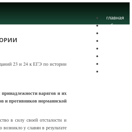
главная
блог
теория
ТОРИИ
экзамены
практика
контакты
даний 23 и 24 к ЕГЭ по истории
проекты
вход
й принадлежности варягов и их
ков и противников норманнской
ство в силу своей отсталости и
 возникло у славян в результате