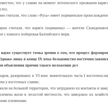
(известно, что у славян на момент летописного призвания варя
сло);
ии считали, что слово «Русь» имеет норманнское происхождени
ории считали, что варяги (норманны) — жители Скандинавск
не с южного побережья Балтийского моря.
 науке существует точка зрения о том, что процесс формиро
 Однако лишь в конце IX века большинство восточнославян
три объяснения причин такого положения дел
аров, разоривших в VI веке значительную часть I восточносла
ва у восточных славян;
жили на большой территории, что затрудняло их контакты и зам
племена жили в лесистой местности, что замедляло их хозяйст
гими племенами.