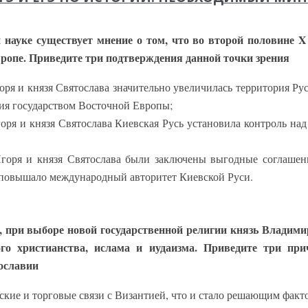
 науке существует мнение о том, что во второй половине 
вропе. Приведите три подтверждения данной точки зрения
Игоря и князя Святослава значительно увеличилась территория Ру
ия государством Восточной Европы;
Игоря и князя Святослава Киевская Русь установила контроль 
я Игоря и князя Святослава были заключены выгодные соглаш
о повышало международный авторитет Киевской Руси.
 при выборе новой государственной религии князь Владимир
ого христианства, ислама и иудаизма. Приведите три пр
ославии
ские и торговые связи с Византией, что и стало решающим факт