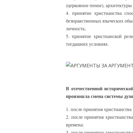
(церковное пение), архитектуры 
4. принятие христианства спо
безнравственных языческих обы
личность;
5. принятие христианской рел
тогдашних условиях.
В отечественной исторической
произошла смена системы духо
1. после принятия христианства
2. после принятия христианств
времена;
3. после принятия христианств