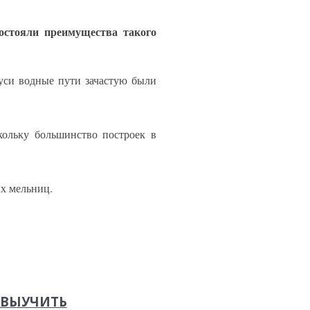
состояли преимущества такого
Руси водные пути зачастую были
кольку большинство построек в
ых мельниц.
Е ВЫУЧИТЬ