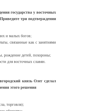
дения государства у восточных
 Приведите три подтверждении
ших и малых богов;
льты, связанные как с занятиями
ы, рождение детей, похороны;
сти для восточных славян.
вгородский князь Олег сделал
нения этого решения
ла, торговля);
зни общества;