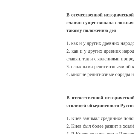
В отечественной исторической
славян существовала сложная
такому положению дел
1. как и у других древних наро
2. как и у других древних наро
славян, так и с явлениями приро
3. сложными религиозными обря
4. многие религиозные обряды и
В отечественной историческо
столицей объединенного Русск
1. Киев занимал срединное поло
2. Киев был более развит в хозя
3. В Киеве дольше, чем в Новго