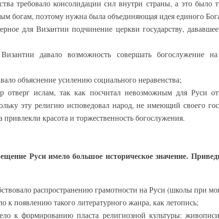
ства требовало консолидации сил внутри страны, а это было т
ным богам, поэтому нужна была объединяющая идея единого Бог
ерное для Византии подчинение церкви государству, дававшее
 Византии давало возможность совершать богослужение н
авало объяснение усилению социального неравенства;
ир отверг ислам, так как посчитал невозможным для Руси отк
ольку эту религию исповедовал народ, не имеющий своего гос
а привлекли красота и торжественность богослужения.
рещение Руси имело большое историческое значение. Привед
бствовало распространению грамотности на Руси (школы при мо
ло к появлению такого литературного жанра, как летопись;
вело к формированию пласта религиозной культуры: живописи