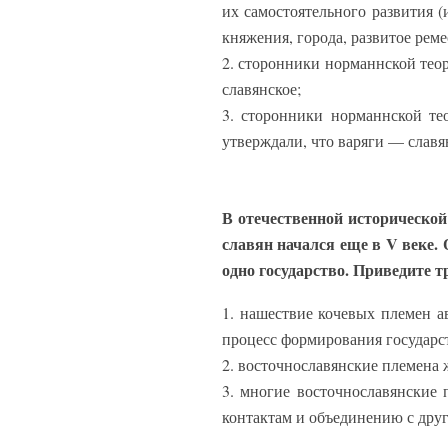
их самостоятельного развития 
княжения, города, развитое реме
2. сторонники норманнской теор
славянское;
3. сторонники норманнской те
утверждали, что варяги — славя
В отечественной исторической
славян начался еще в V веке.
одно государство. Приведите 
1. нашествие кочевых племен ав
процесс формирования государст
2. восточнославянские племена 
3. многие восточнославянские 
контактам и объединению с дру