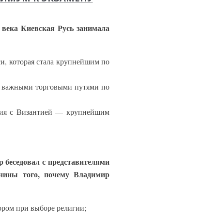
X века Киевская Русь занимала
си, которая стала крупнейшим по
над важными торговыми путями по
ения с Византией — крупнейшим
 беседовал с представителями
ичины того, почему Владимир
ором при выборе религии;