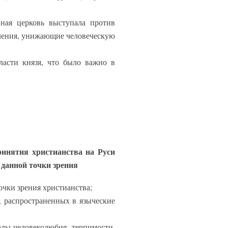
вная церковь выступала против
пления, унижающие человеческую
ласти князя, что было важно в
принятия христианства на Руси
 данной точки зрения
очки зрения христианства;
, распространенных в языческие
алы человеколюбия, терпимости,