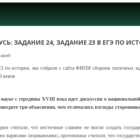
СЬ: ЗАДАНИЕ 24, ЗАДАНИЕ 23 В ЕГЭ ПО ИС
тарий
ГЭ по истории, мы собрали с сайта ФИПИ сборник типичных за
I веков
 науке с середины XVIII века идет дискуссия о национально
риведите три объяснения, чем отличались взгляды сторонни
рии считали, что восточные славяне не могли создать государ
ано варягами (норманнами), противники считали, что государство