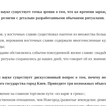
 науке существует точка зрения о том, что ко времени зарож
 религия с детально разработанными обычаями ритуалами.
дов, у восточных славян существовал пантеон из множества боль
дов, верования восточных славян содержали многочисленные ку
ды;
дами обставлялись события повседневной жизни славян: свадьб
 ритуалы сохранились до наших дней, что говорит об их значимо
й науке существует дискуссионный вопрос о том, почему но
ого государства город Киев. Приведите три возможных объяс
жение на главном торговом пути «из варяг в греки»;
йственном отношении, чем Новгород (развитые земледелие, ремес
роде, существовала система управления различными сферами жи